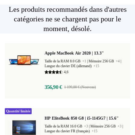
Les produits recommandés dans d'autres
catégories ne se chargent pas pour le
moment, désolé.
Apple MacBook Air 2020 | 13.3"
Taille de la RAM 8.0 GB
+1
|
Mémoire 256 GB
+4
|
Langue du clavier DE (allemand)
+15
4,6
356,90 €
1 199,00 € (Nouveau)
Quantité limitée
HP EliteBook 850 G8 | i5-1145G7 | 15.6"
Taille de la RAM 16.0 GB
+3
|
Mémoire 256 GB
+3
|
Langue du clavier FR (français)
+15