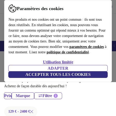
Télécharger l'application
Télécharger
Paramètres des cookies
Utilisez refurbed rapidement et facilement
Nos produits et nos cookies ont un point commun : ils sont tous
deux réutilisés. En réutilisant les cookies, nous pouvons vous
fournir un contenu optimisé qui répond mieux à vos besoins. Pour
ce faire, nous devons analyser votre comportement de navigation
au moyen de cookies tiers. Bien sûr, uniquement avec votre
Smartphones
Laptops
Tablettes
Montres connectées
Accessoires
C
consentement. Vous pouvez modifier vos
paramètres de cookies
à
tout moment. Lisez notre
politique de confidentialité
.
Accueil
Produits
Utilisation limitée
Ordinateurs portables:
ADAPTER
ACCEPTER TOUS LES COOKIES
Ordinateurs portables certifiés reconditionnés à moins de 2400€ –
économisez jusqu'à 40 %. Retours sous 30 jours et garantie de 12 mois.
Achetez de façon durable dès aujourd'hui !
Prix
Marque
Filtre
129 € - 2400 €