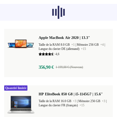
Les produits recommandés dans d'autres
catégories ne se chargent pas pour le
moment, désolé.
Apple MacBook Air 2020 | 13.3"
Taille de la RAM 8.0 GB
+1
|
Mémoire 256 GB
+4
|
Langue du clavier DE (allemand)
+15
4,6
356,90 €
1 199,00 € (Nouveau)
Quantité limitée
HP EliteBook 850 G8 | i5-1145G7 | 15.6"
Taille de la RAM 16.0 GB
+3
|
Mémoire 256 GB
+3
|
Langue du clavier FR (français)
+15