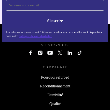
Ne manquez plus jamais une offre
Pour iOS et Android
S'inscrire
REFURBED LUXEMBOURG - RETHINK NEW.
Les informations concernant l'utilisation des données personnelles sont disponibles
dans notre
Politique de confidentialité
SUIVEZ-NOUS
COMPAGNIE
Pourquoi refurbed
Reconditionnement
Durabilité
Qualité