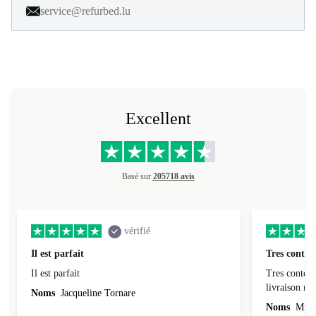
service@refurbed.lu
Excellent
Basé sur
205718 avis
vérifié
Il est parfait
Tres conten
Il est parfait
Tres content
livraiso
Noms
Jacqueline Tornare