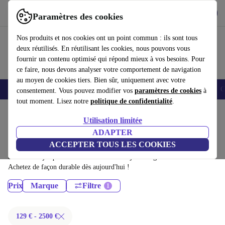
Télécharger l'application
Télécharger
Paramètres des cookies
Utilisez refurbed rapidement et facilement
Nos produits et nos cookies ont un point commun : ils sont tous
deux réutilisés. En réutilisant les cookies, nous pouvons vous
fournir un contenu optimisé qui répond mieux à vos besoins. Pour
ce faire, nous devons analyser votre comportement de navigation
au moyen de cookies tiers. Bien sûr, uniquement avec votre
Smartphones
Laptops
Tablettes
Montres connectées
Accessoires
C
consentement. Vous pouvez modifier vos
paramètres de cookies
à
tout moment. Lisez notre
politique de confidentialité
.
Accueil
Produits
Utilisation limitée
Ordinateurs portables:
ADAPTER
ACCEPTER TOUS LES COOKIES
Ordinateurs portables certifiés reconditionnés à moins de 2500€ –
économisez jusqu'à 40 %. Retours sous 30 jours et garantie de 12 mois.
Achetez de façon durable dès aujourd'hui !
Prix
Marque
Filtre
129 € - 2500 €