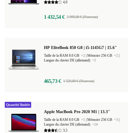
4,0
1 432,54 €
2 999,00 € (Nouveau)
HP EliteBook 850 G8 | i5-1145G7 | 15.6"
Taille de la RAM 8.0 GB
+2
|
Mémoire 256 GB
+2
|
Langue du clavier DE (allemand)
+5
465,73 €
1 529,00 € (Nouveau)
Quantité limitée
Apple MacBook Pro 2020 M1 | 13.3"
Taille de la RAM 8.0 GB
+1
|
Mémoire 256 GB
+3
|
Langue du clavier DE (allemand)
+14
3,5