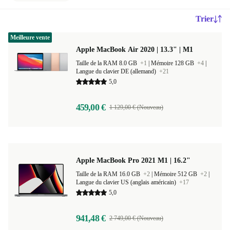
Trier
Meilleure vente
Apple MacBook Air 2020 | 13.3" | M1
Taille de la RAM 8.0 GB
+1
|
Mémoire 128 GB
+4
|
Langue du clavier DE (allemand)
+21
5,0
459,00 €
1 129,00 € (Nouveau)
Apple MacBook Pro 2021 M1 | 16.2"
Taille de la RAM 16.0 GB
+2
|
Mémoire 512 GB
+2
|
Langue du clavier US (anglais américain)
+17
5,0
941,48 €
2 749,00 € (Nouveau)