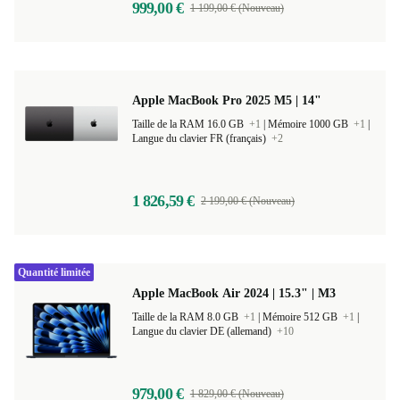
999,00 €
1 199,00 € (Nouveau)
Apple MacBook Pro 2025 M5 | 14"
Taille de la RAM 16.0 GB
+1
|
Mémoire 1000 GB
+1
|
Langue du clavier FR (français)
+2
1 826,59 €
2 199,00 € (Nouveau)
Quantité limitée
Apple MacBook Air 2024 | 15.3" | M3
Taille de la RAM 8.0 GB
+1
|
Mémoire 512 GB
+1
|
Langue du clavier DE (allemand)
+10
979,00 €
1 829,00 € (Nouveau)