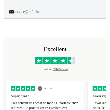
service@refurbed.lu
Excellent
Basé sur
206058 avis
vérifié
Super deal !
Envoi rapid
Très content de l'achat de mon PC portable chez
Envoi rapide
refurbed. Le produit est en excellent état,
neuf). Je r