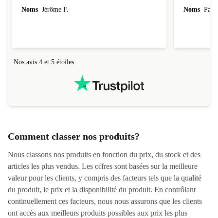
parfaitement conforme à la description et tourne
Noms
Jérôme F.
Noms
Pasca
super bien ! Il a de plus été livré assez
rapidement (au tout début de la fourchette
annoncée). Je recommande la boutique à 200%.
Nos avis 4 et 5 étoiles
Comment classer nos produits?
Nous classons nos produits en fonction du prix, du stock et des
articles les plus vendus. Les offres sont basées sur la meilleure
valeur pour les clients, y compris des facteurs tels que la qualité
du produit, le prix et la disponibilité du produit. En contrôlant
continuellement ces facteurs, nous nous assurons que les clients
ont accès aux meilleurs produits possibles aux prix les plus