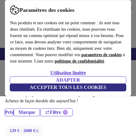
Télécharger l'application
Télécharger
Paramètres des cookies
Utilisez refurbed rapidement et facilement
Nos produits et nos cookies ont un point commun : ils sont tous
deux réutilisés. En réutilisant les cookies, nous pouvons vous
fournir un contenu optimisé qui répond mieux à vos besoins. Pour
ce faire, nous devons analyser votre comportement de navigation
au moyen de cookies tiers. Bien sûr, uniquement avec votre
Smartphones
Laptops
Tablettes
Montres connectées
Accessoires
C
consentement. Vous pouvez modifier vos
paramètres de cookies
à
tout moment. Lisez notre
politique de confidentialité
.
Accueil
Produits
Utilisation limitée
Ordinateurs portables:
ADAPTER
ACCEPTER TOUS LES COOKIES
Ordinateurs portables certifiés reconditionnés à moins de 2600€ –
économisez jusqu'à 40 %. Retours sous 30 jours et garantie de 12 mois.
Achetez de façon durable dès aujourd'hui !
Prix
Marque
Filtre
129 € - 2600 €