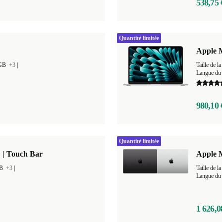
538,75 
Quantité limitée
Apple M
 GB
+3
|
Taille de
Langue du 
980,10 
Quantité limitée
 | Touch Bar
Apple 
GB
+3
|
Taille de
Langue du 
1 626,0