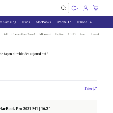
es Samsung
iPads
MacBooks
iPhone 13
iPhone 14
iPhone 15
Dell
Convertibles 2-en-1
Microsoft
Fujitsu
ASUS
Acer
Huawei
de façon durable dès aujourd'hui !
Trier
MacBook Pro 2021 M1 | 16.2"