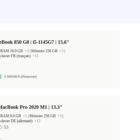
eBook 850 G8 | i5-1145G7 | 15.6"
 la RAM 16.0 GB
+3
|
Mémoire 256 GB
+3
|
clavier FR (français)
+15
€
1 569,00 € (Nouveau)
MacBook Pro 2020 M1 | 13.3"
 la RAM 8.0 GB
+1
|
Mémoire 256 GB
+3
|
clavier DE (allemand)
+13
3,5