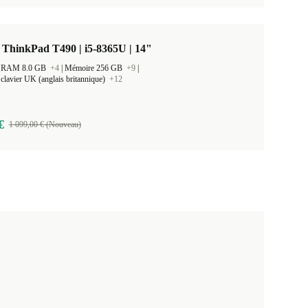
ThinkPad T490 | i5-8365U | 14"
 la RAM 8.0 GB
+4
|
Mémoire 256 GB
+9
|
clavier UK (anglais britannique)
+12
€
1 099,00 € (Nouveau)