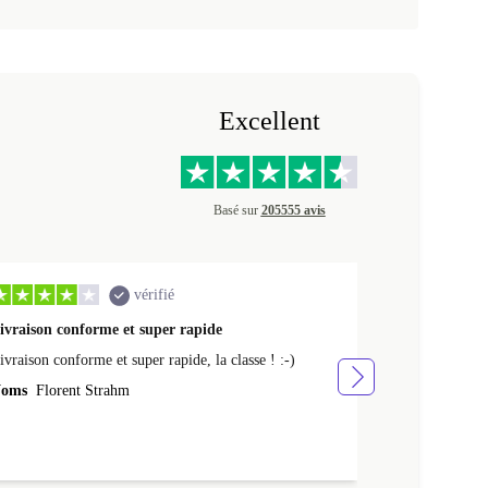
Excellent
Basé sur
205555 avis
vérifié
ivraison conforme et super rapide
Ras appareil 
ivraison conforme et super rapide, la classe ! :-)
Ras appareil se
oms
Florent Strahm
Noms
Antoine