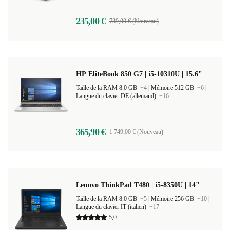
235,00 €
789,00 € (Nouveau)
HP EliteBook 850 G7 | i5-10310U | 15.6"
Taille de la RAM 8.0 GB
+4
|
Mémoire 512 GB
+6
|
Langue du clavier DE (allemand)
+16
365,90 €
1 749,00 € (Nouveau)
Lenovo ThinkPad T480 | i5-8350U | 14"
Taille de la RAM 8.0 GB
+5
|
Mémoire 256 GB
+10
|
Langue du clavier IT (italien)
+17
5,0