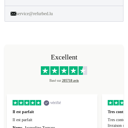
service@refurbed.lu
Excellent
Basé sur
205718 avis
vérifié
Il est parfait
Tres conten
Il est parfait
Tres content
livraiso
Noms
Jacqueline Tornare