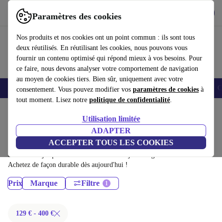
Télécharger l'application
Télécharger
Paramètres des cookies
Utilisez refurbed rapidement et facilement
Nos produits et nos cookies ont un point commun : ils sont tous
deux réutilisés. En réutilisant les cookies, nous pouvons vous
fournir un contenu optimisé qui répond mieux à vos besoins. Pour
ce faire, nous devons analyser votre comportement de navigation
au moyen de cookies tiers. Bien sûr, uniquement avec votre
Smartphones
Laptops
Tablettes
Montres connectées
Accessoires
C
consentement. Vous pouvez modifier vos
paramètres de cookies
à
tout moment. Lisez notre
politique de confidentialité
.
Accueil
Produits
Utilisation limitée
Ordinateurs portables:
ADAPTER
ACCEPTER TOUS LES COOKIES
Ordinateurs portables certifiés reconditionnés à moins de 400€ –
économisez jusqu'à 40 %. Retours sous 30 jours et garantie de 12 mois.
Achetez de façon durable dès aujourd'hui !
Prix
Marque
Filtre
129 € - 400 €