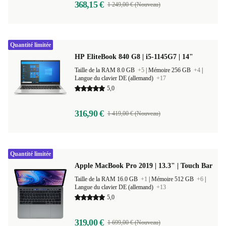
368,15 €
1 249,00 € (Nouveau)
Quantité limitée
HP EliteBook 840 G8 | i5-1145G7 | 14"
Taille de la RAM 8.0 GB
+5
|
Mémoire 256 GB
+4
|
Langue du clavier DE (allemand)
+17
5,0
316,90 €
1 419,00 € (Nouveau)
Quantité limitée
Apple MacBook Pro 2019 | 13.3" | Touch Bar
Taille de la RAM 16.0 GB
+1
|
Mémoire 512 GB
+6
|
Langue du clavier DE (allemand)
+13
5,0
319,00 €
1 699,00 € (Nouveau)