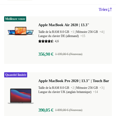
Trier
Meilleure vente
Apple MacBook Air 2020 | 13.3"
Taille de la RAM 8.0 GB
+1
|
Mémoire 256 GB
+4
|
Langue du clavier DE (allemand)
+15
4,6
356,90 €
1 199,00 € (Nouveau)
Quantité limitée
Apple MacBook Pro 2020 | 13.3" | Touch Bar
Taille de la RAM 8.0 GB
+2
|
Mémoire 256 GB
+3
|
Langue du clavier UK (anglais britannique)
+14
390,05 €
1 899,00 € (Nouveau)