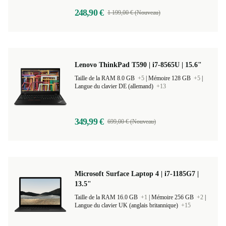
248,90 €
1 199,00 € (Nouveau)
Lenovo ThinkPad T590 | i7-8565U | 15.6"
Taille de la RAM 8.0 GB
+5
|
Mémoire 128 GB
+5
|
Langue du clavier DE (allemand)
+13
349,99 €
699,00 € (Nouveau)
Microsoft Surface Laptop 4 | i7-1185G7 |
13.5"
Taille de la RAM 16.0 GB
+1
|
Mémoire 256 GB
+2
|
Langue du clavier UK (anglais britannique)
+15