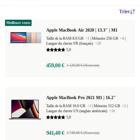
Trier
Meilleure vente
Apple MacBook Air 2020 | 13.3" | M1
Taille de la RAM 8.0 GB
+1
|
Mémoire 256 GB
+4
|
Langue du clavier FR (français)
+20
5,0
459,00 €
1 129,00 € (Nouveau)
Apple MacBook Pro 2021 M1 | 16.2"
Taille de la RAM 16.0 GB
+2
|
Mémoire 512 GB
+2
|
Langue du clavier US (anglais américain)
+16
5,0
941,48 €
2 749,00 € (Nouveau)