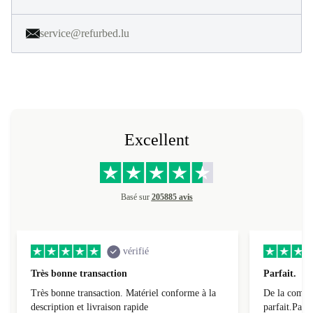
service@refurbed.lu
Excellent
Basé sur
205885 avis
vérifié
Très bonne transaction
Parfait.
Très bonne transaction. Matériel conforme à la
De la comman
description et livraison rapide
parfait.Parti