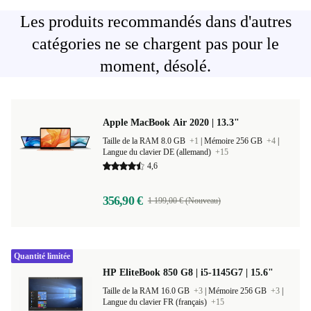
Les produits recommandés dans d'autres
catégories ne se chargent pas pour le
moment, désolé.
Apple MacBook Air 2020 | 13.3"
Taille de la RAM 8.0 GB
+1
|
Mémoire 256 GB
+4
|
Langue du clavier DE (allemand)
+15
4,6
356,90 €
1 199,00 € (Nouveau)
Quantité limitée
HP EliteBook 850 G8 | i5-1145G7 | 15.6"
Taille de la RAM 16.0 GB
+3
|
Mémoire 256 GB
+3
|
Langue du clavier FR (français)
+15