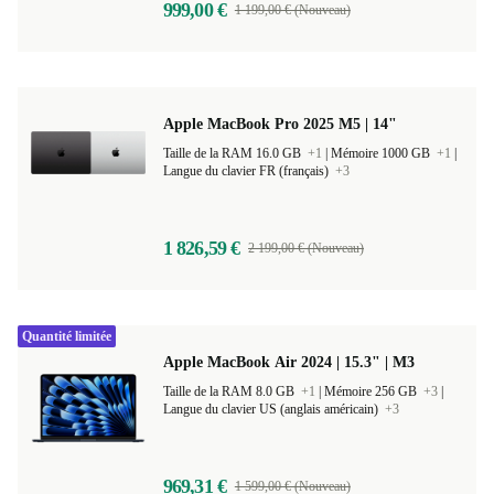
999,00 €
1 199,00 € (Nouveau)
Apple MacBook Pro 2025 M5 | 14"
Taille de la RAM 16.0 GB
+1
|
Mémoire 1000 GB
+1
|
Langue du clavier FR (français)
+3
1 826,59 €
2 199,00 € (Nouveau)
Quantité limitée
Apple MacBook Air 2024 | 15.3" | M3
Taille de la RAM 8.0 GB
+1
|
Mémoire 256 GB
+3
|
Langue du clavier US (anglais américain)
+3
969,31 €
1 599,00 € (Nouveau)