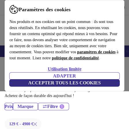
Télécharger l'application
Télécharger
Paramètres des cookies
Utilisez refurbed rapidement et facilement
Nos produits et nos cookies ont un point commun : ils sont tous
deux réutilisés. En réutilisant les cookies, nous pouvons vous
fournir un contenu optimisé qui répond mieux à vos besoins. Pour
ce faire, nous devons analyser votre comportement de navigation
au moyen de cookies tiers. Bien sûr, uniquement avec votre
Smartphones
Laptops
Tablettes
Montres connectées
Accessoires
C
consentement. Vous pouvez modifier vos
paramètres de cookies
à
tout moment. Lisez notre
politique de confidentialité
.
Accueil
Produits
Utilisation limitée
Ordinateurs portables:
ADAPTER
ACCEPTER TOUS LES COOKIES
Ordinateurs portables certifiés reconditionnés à moins de 4900€ –
économisez jusqu'à 40 %. Retours sous 30 jours et garantie de 12 mois.
Achetez de façon durable dès aujourd'hui !
Prix
Marque
Filtre
129 € - 4900 €