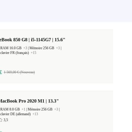
eBook 850 G8 | i5-1145G7 | 15.6"
 la RAM 16.0 GB
+3
|
Mémoire 256 GB
+3
|
clavier FR (français)
+15
€
1 569,00 € (Nouveau)
MacBook Pro 2020 M1 | 13.3"
 la RAM 8.0 GB
+1
|
Mémoire 256 GB
+3
|
clavier DE (allemand)
+13
3,5