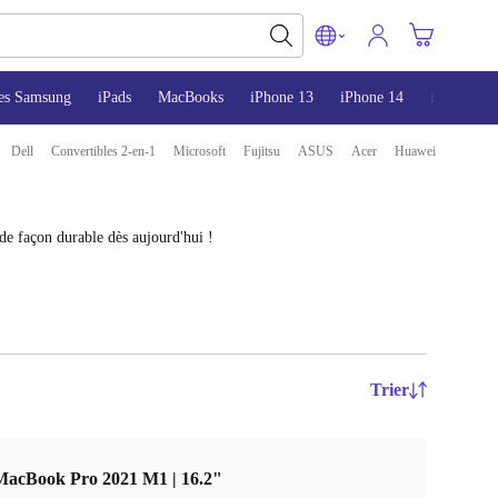
es Samsung
iPads
MacBooks
iPhone 13
iPhone 14
iPhone 15
Dell
Convertibles 2-en-1
Microsoft
Fujitsu
ASUS
Acer
Huawei
de façon durable dès aujourd'hui !
Trier
MacBook Pro 2021 M1 | 16.2"