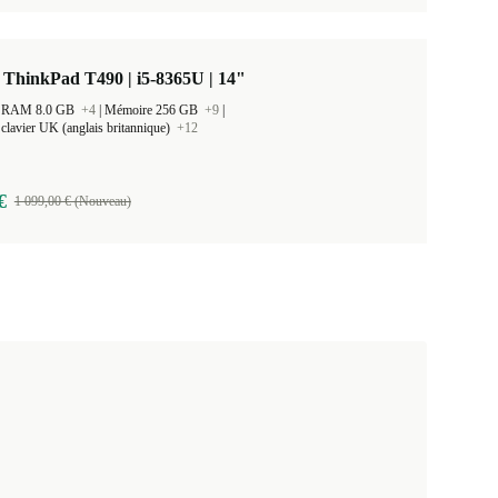
ThinkPad T490 | i5-8365U | 14"
 la RAM 8.0 GB
+4
|
Mémoire 256 GB
+9
|
clavier UK (anglais britannique)
+12
€
1 099,00 € (Nouveau)