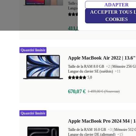
Taille de la RAM 8.0 GB
+1
|
Mémoire 256 
ADAPTER
Langue du clavier US (anglais américain)
+20
ACCEPTER TOUS 
5,0
COOKIES
411,80 €
1 129,00 € (Nouveau)
Quantité limitée
Apple MacBook Air 2022 | 13.6"
Taille de la RAM 8.0 GB
+2
|
Mémoire 256 
Langue du clavier SE (suédois)
+11
5,0
670,07 €
1 499,00 € (Nouveau)
Quantité limitée
Apple MacBook Pro 2024 M4 | 
Taille de la RAM 16.0 GB
+3
|
Mémoire 512
Langue du clavier DE (allemand)
+15