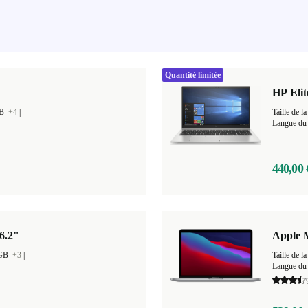
Quantité limitée
HP Elit
GB
+4
|
Taille de
Langue du 
440,00 
6.2"
Apple 
 GB
+3
|
Taille de
Langue du 