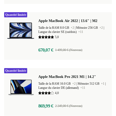
Quantité limitée
Apple MacBook Air 2022 | 13.6" | M2
Taille de la RAM 8.0 GB
+2
|
Mémoire 256 GB
+2
|
Langue du clavier SE (suédois)
+11
5,0
670,07 €
1 499,00 € (Nouveau)
Quantité limitée
Apple MacBook Pro 2021 M1 | 14.2"
Taille de la RAM 16.0 GB
+2
|
Mémoire 512 GB
+1
|
Langue du clavier DE (allemand)
+11
4,0
869,99 €
2 249,00 € (Nouveau)