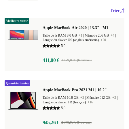
Trier
Meilleure vente
Apple MacBook Air 2020 | 13.3" | M1
Taille de la RAM 8.0 GB
+1
|
Mémoire 256 GB
+4
|
Langue du clavier US (anglais américain)
+20
5,0
411,80 €
1 129,00 € (Nouveau)
Quantité limitée
Apple MacBook Pro 2021 M1 | 16.2"
Taille de la RAM 16.0 GB
+2
|
Mémoire 512 GB
+2
|
Langue du clavier FR (français)
+16
5,0
945,26 €
2 749,00 € (Nouveau)