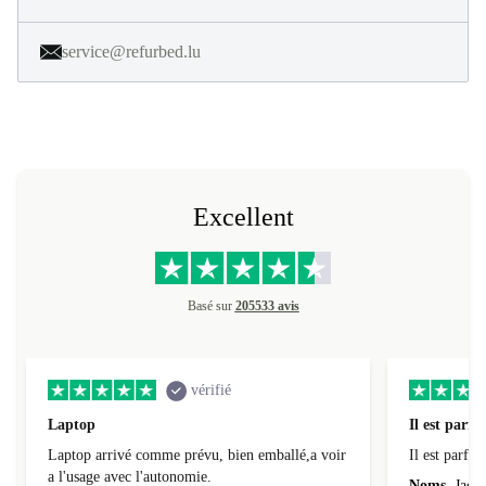
service@refurbed.lu
Excellent
Basé sur
205533 avis
vérifié
Laptop
Il est parfai
Laptop arrivé comme prévu, bien emballé,a voir
Il est parfait
a l'usage avec l'autonomie.
Noms
Jacqu