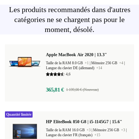
Les produits recommandés dans d'autres
catégories ne se chargent pas pour le
moment, désolé.
Apple MacBook Air 2020 | 13.3"
Taille de la RAM 8.0 GB
+1
|
Mémoire 256 GB
+4
|
Langue du clavier DE (allemand)
+14
4,6
365,81 €
1 199,00 € (Nouveau)
Quantité limitée
HP EliteBook 850 G8 | i5-1145G7 | 15.6"
Taille de la RAM 16.0 GB
+3
|
Mémoire 256 GB
+3
|
Langue du clavier FR (français)
+15