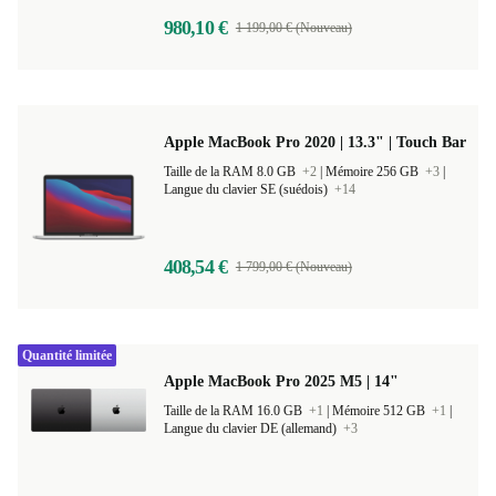
980,10 €
1 199,00 € (Nouveau)
Apple MacBook Pro 2020 | 13.3" | Touch Bar
Taille de la RAM 8.0 GB
+2
|
Mémoire 256 GB
+3
|
Langue du clavier SE (suédois)
+14
408,54 €
1 799,00 € (Nouveau)
Quantité limitée
Apple MacBook Pro 2025 M5 | 14"
Taille de la RAM 16.0 GB
+1
|
Mémoire 512 GB
+1
|
Langue du clavier DE (allemand)
+3