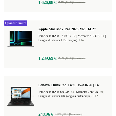
1 626,08 €
2 199,00 € (Nouveau)
Quantité limitée
Apple MacBook Pro 2023 M2 | 14.2"
Taille de la RAM 16.0 GB
+2
|
Mémoire 512 GB
+4
|
Langue du clavier FR (français)
+14
1 239,69 €
2 399,00 € (Nouveau)
Lenovo ThinkPad T490 | i5-8365U | 14"
Taille de la RAM 8.0 GB
+4
|
Mémoire 256 GB
+9
|
Langue du clavier UK (anglais britannique)
+12
248,96 €
1 099,00 € (Nouveau)