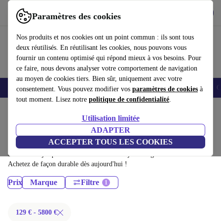
Télécharger l'application
Télécharger
Paramètres des cookies
Utilisez refurbed rapidement et facilement
Nos produits et nos cookies ont un point commun : ils sont tous
deux réutilisés. En réutilisant les cookies, nous pouvons vous
fournir un contenu optimisé qui répond mieux à vos besoins. Pour
ce faire, nous devons analyser votre comportement de navigation
au moyen de cookies tiers. Bien sûr, uniquement avec votre
Smartphones
Laptops
Tablettes
Montres connectées
Accessoires
C
consentement. Vous pouvez modifier vos
paramètres de cookies
à
tout moment. Lisez notre
politique de confidentialité
.
Accueil
Produits
Utilisation limitée
Ordinateurs portables:
ADAPTER
ACCEPTER TOUS LES COOKIES
Ordinateurs portables certifiés reconditionnés à moins de 5800€ –
économisez jusqu'à 40 %. Retours sous 30 jours et garantie de 12 mois.
Achetez de façon durable dès aujourd'hui !
Prix
Marque
Filtre
129 € - 5800 €