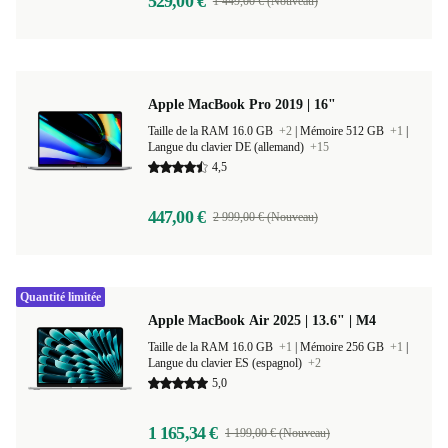
529,00 €
1 449,00 € (Nouveau)
Apple MacBook Pro 2019 | 16"
Taille de la RAM 16.0 GB
+2
|
Mémoire 512 GB
+1
|
Langue du clavier DE (allemand)
+15
4,5
447,00 €
2 999,00 € (Nouveau)
Quantité limitée
Apple MacBook Air 2025 | 13.6" | M4
Taille de la RAM 16.0 GB
+1
|
Mémoire 256 GB
+1
|
Langue du clavier ES (espagnol)
+2
5,0
1 165,34 €
1 199,00 € (Nouveau)