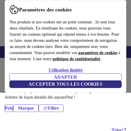
Télécharger l'application
Télécharger
Paramètres des cookies
Utilisez refurbed rapidement et facilement
Nos produits et nos cookies ont un point commun : ils sont tous
deux réutilisés. En réutilisant les cookies, nous pouvons vous
fournir un contenu optimisé qui répond mieux à vos besoins. Pour
ce faire, nous devons analyser votre comportement de navigation
au moyen de cookies tiers. Bien sûr, uniquement avec votre
Smartphones
Laptops
Tablettes
Montres connectées
Accessoires
C
consentement. Vous pouvez modifier vos
paramètres de cookies
à
tout moment. Lisez notre
politique de confidentialité
.
Accueil
Produits
Utilisation limitée
Ordinateurs portables:
ADAPTER
ACCEPTER TOUS LES COOKIES
Ordinateurs portables certifiés reconditionnés à moins de 6300€ –
économisez jusqu'à 40 %. Retours sous 30 jours et garantie de 12 mois.
Achetez de façon durable dès aujourd'hui !
Prix
Marque
Filtre
Trier