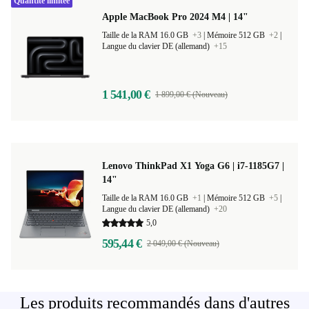
Quantité limitée
Apple MacBook Pro 2024 M4 | 14"
Taille de la RAM 16.0 GB
+3
|
Mémoire 512 GB
+2
|
Langue du clavier DE (allemand)
+15
1 541,00 €
1 899,00 € (Nouveau)
Lenovo ThinkPad X1 Yoga G6 | i7-1185G7 |
14"
Taille de la RAM 16.0 GB
+1
|
Mémoire 512 GB
+5
|
Langue du clavier DE (allemand)
+20
5,0
595,44 €
2 049,00 € (Nouveau)
Les produits recommandés dans d'autres