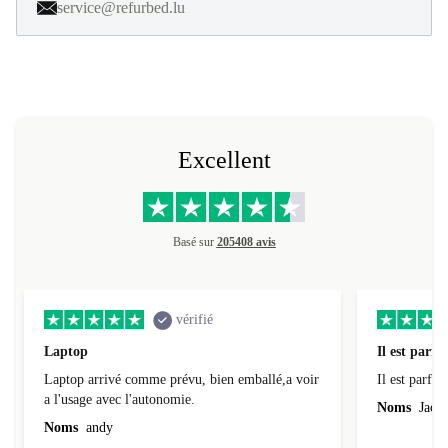
service@refurbed.lu
Excellent
Basé sur
205408 avis
vérifié
Laptop
Il est parfai
Laptop arrivé comme prévu, bien emballé,a voir
Il est parfait
a l'usage avec l'autonomie.
Noms
Jacqu
Noms
andy