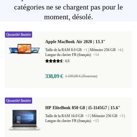
catégories ne se chargent pas pour le
moment, désolé.
Quantité limitée
Apple MacBook Air 2020 | 13.3"
Taille de la RAM 8.0 GB
+1
|
Mémoire 256 GB
+4
|
Langue du clavier FR (français)
+14
4,6
338,09 €
1 199,00 € (Nouveau)
Quantité limitée
HP EliteBook 850 G8 | i5-1145G7 | 15.6"
Taille de la RAM 16.0 GB
+3
|
Mémoire 256 GB
+3
|
Langue du clavier FR (français)
+15