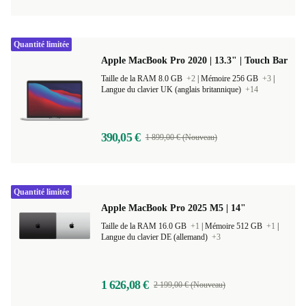
Quantité limitée
Apple MacBook Pro 2020 | 13.3" | Touch Bar
Taille de la RAM 8.0 GB
+2
|
Mémoire 256 GB
+3
|
Langue du clavier UK (anglais britannique)
+14
390,05 €
1 899,00 € (Nouveau)
Quantité limitée
Apple MacBook Pro 2025 M5 | 14"
Taille de la RAM 16.0 GB
+1
|
Mémoire 512 GB
+1
|
Langue du clavier DE (allemand)
+3
1 626,08 €
2 199,00 € (Nouveau)