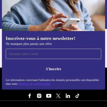
S'inscrire
Retrouvez les informations sur l'utilisation des données personnelles
dans notre
politique de confidentialité
.
Inscrivez-vous à notre newsletter!
Téléchargez l'application refurbed
Ne manquez plus jamais une offre
Pour iOS et Android
S'inscrire
REFURBED LUXEMBOURG - RETHINK NEW.
Les informations concernant l'utilisation des données personnelles sont disponibles
dans notre
Politique de confidentialité
SUIVEZ-NOUS