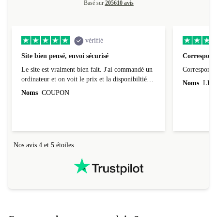
Basé sur
205610 avis
vérifié
Site bien pensé, envoi sécurisé
Correspond 
Le site est vraiment bien fait. J'ai commandé un
Correspond à
ordinateur et on voit le prix et la disponibiltié
Noms
LEO
évoluer au fil des caractéristiques choisies.
Noms
COUPON
L'envoi de l'ordinateur s'est fait dans les délais.
Le suivi du colis fonctionnait parfaitement.
Nos avis 4 et 5 étoiles