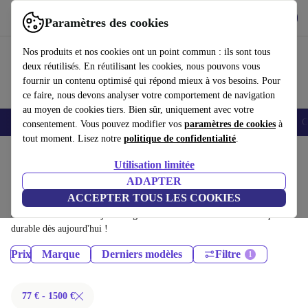
Télécharger l'application
Télécharger
Paramètres des cookies
Utilisez refurbed rapidement et facilement
Nos produits et nos cookies ont un point commun : ils sont tous
deux réutilisés. En réutilisant les cookies, nous pouvons vous
fournir un contenu optimisé qui répond mieux à vos besoins. Pour
ce faire, nous devons analyser votre comportement de navigation
au moyen de cookies tiers. Bien sûr, uniquement avec votre
Smartphones
Laptops
Tablettes
Montres connectées
Accessoires
C
consentement. Vous pouvez modifier vos
paramètres de cookies
à
tout moment. Lisez notre
politique de confidentialité
.
Accueil
Produits
Utilisation limitée
Tablettes:
ADAPTER
ACCEPTER TOUS LES COOKIES
Tablettes certifiés reconditionnés à moins de 1500€ – économisez jusqu'à
40 %. Retours sous 30 jours et garantie de 12 mois. Achetez de façon
durable dès aujourd'hui !
Prix
Marque
Derniers modèles
Filtre
77 € - 1500 €