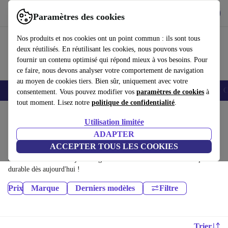
Télécharger l'application
Télécharger
Paramètres des cookies
Utilisez refurbed rapidement et facilement
Nos produits et nos cookies ont un point commun : ils sont tous
deux réutilisés. En réutilisant les cookies, nous pouvons vous
fournir un contenu optimisé qui répond mieux à vos besoins. Pour
ce faire, nous devons analyser votre comportement de navigation
au moyen de cookies tiers. Bien sûr, uniquement avec votre
Smartphones
Laptops
Tablettes
Montres connectées
Accessoires
C
consentement. Vous pouvez modifier vos
paramètres de cookies
à
tout moment. Lisez notre
politique de confidentialité
.
Accueil
Produits
Utilisation limitée
Tablettes:
ADAPTER
ACCEPTER TOUS LES COOKIES
Tablettes certifiés reconditionnés à moins de 2000€ – économisez jusqu'à
40 %. Retours sous 30 jours et garantie de 12 mois. Achetez de façon
durable dès aujourd'hui !
Prix
Marque
Derniers modèles
Filtre
Trier