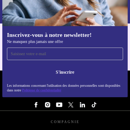
Retrouvez les informations sur l'utilisation des données personnelles
dans notre
politique de confidentialité
.
Inscrivez-vous à notre newsletter!
Téléchargez l'application refurbed
Ne manquez plus jamais une offre
Pour iOS et Android
S'inscrire
REFURBED LUXEMBOURG - RETHINK NEW.
Les informations concernant l'utilisation des données personnelles sont disponibles
dans notre
Politique de confidentialité
SUIVEZ-NOUS
COMPAGNIE