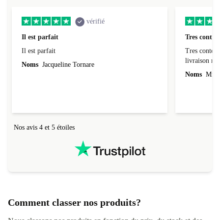
vérifié
Il est parfait
Tres conten
Il est parfait
Tres content
livraiso
Noms
Jacqueline Tornare
Noms
Mme 
Nos avis 4 et 5 étoiles
Comment classer nos produits?