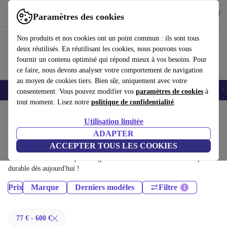
Télécharger l'application
Télécharger
Paramètres des cookies
Utilisez refurbed rapidement et facilement
Nos produits et nos cookies ont un point commun : ils sont tous
deux réutilisés. En réutilisant les cookies, nous pouvons vous
fournir un contenu optimisé qui répond mieux à vos besoins. Pour
ce faire, nous devons analyser votre comportement de navigation
au moyen de cookies tiers. Bien sûr, uniquement avec votre
Smartphones
Laptops
Tablettes
Montres connectées
Accessoires
C
consentement. Vous pouvez modifier vos
paramètres de cookies
à
tout moment. Lisez notre
politique de confidentialité
.
Accueil
Produits
Utilisation limitée
Tablettes:
ADAPTER
ACCEPTER TOUS LES COOKIES
Tablettes certifiés reconditionnés à moins de 600€ – économisez jusqu'à
40 %. Retours sous 30 jours et garantie de 12 mois. Achetez de façon
durable dès aujourd'hui !
Prix
Marque
Derniers modèles
Filtre
77 € - 600 €