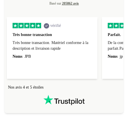
Basé sur
205862 avis
vérifié
Très bonne transaction
Parfait.
Très bonne transaction. Matériel conforme à la
De la comman
description et livraison rapide
parfait.Parti
l'emballage.
Noms
JPB
Noms
jp v
redire...que
livraison qu
Nos avis 4 et 5 étoiles