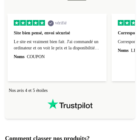
vérifié
Site bien pensé, envoi sécurisé
Correspond 
Le site est vraiment bien fait. J'ai commandé un
Correspond à
ordinateur et on voit le prix et la disponibiltié
Noms
LEO
évoluer au fil des caractéristiques choisies.
Noms
COUPON
L'envoi de l'ordinateur s'est fait dans les délais.
Le suivi du colis fonctionnait parfaitement.
Nos avis 4 et 5 étoiles
Comment classer nos produits?