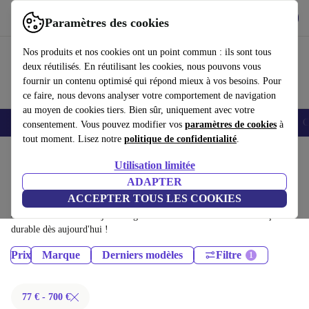
Télécharger l'application
Télécharger
Paramètres des cookies
Utilisez refurbed rapidement et facilement
Nos produits et nos cookies ont un point commun : ils sont tous
deux réutilisés. En réutilisant les cookies, nous pouvons vous
fournir un contenu optimisé qui répond mieux à vos besoins. Pour
ce faire, nous devons analyser votre comportement de navigation
au moyen de cookies tiers. Bien sûr, uniquement avec votre
Smartphones
Laptops
Tablettes
Montres connectées
Accessoires
C
consentement. Vous pouvez modifier vos
paramètres de cookies
à
tout moment. Lisez notre
politique de confidentialité
.
Accueil
Produits
Utilisation limitée
Tablettes:
ADAPTER
ACCEPTER TOUS LES COOKIES
Tablettes certifiés reconditionnés à moins de 700€ – économisez jusqu'à
40 %. Retours sous 30 jours et garantie de 12 mois. Achetez de façon
durable dès aujourd'hui !
Prix
Marque
Derniers modèles
Filtre
77 € - 700 €