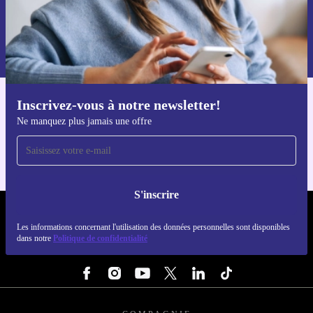
S'inscrire
Retrouvez les informations sur l'utilisation des données personnelles
dans notre
politique de confidentialité
.
Inscrivez-vous à notre newsletter!
Téléchargez l'application refurbed
Ne manquez plus jamais une offre
Pour iOS et Android
S'inscrire
REFURBED LUXEMBOURG - RETHINK NEW.
Les informations concernant l'utilisation des données personnelles sont disponibles
dans notre
Politique de confidentialité
SUIVEZ-NOUS