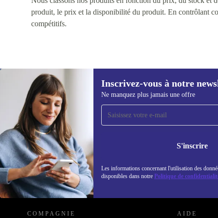
Nous classons nos produits en fonction du prix, du stock et des
produit, le prix et la disponibilité du produit. En contrôlant 
compétitifs.
Inscrivez-vous à notre news
Ne manquez plus jamais une offre
Recevoir offres et infos de
refurbed par mail
Ne manquez plus aucune offre.
Retrouvez les i
politique de co
S'inscrire
Les informations concernant l'utilisation des donné
disponibles dans notre
Politique de confidentialit
REFURBED LUXEMBOURG - RETHINK NEW.
COMPAGNIE
AIDE