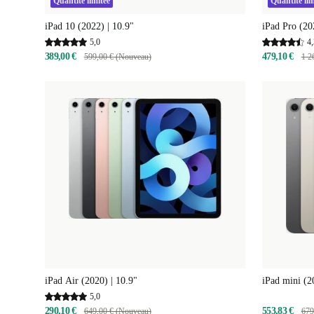
Quantité limitée
Quantité lim
iPad 10 (2022) | 10.9"
iPad Pro (20
5,0
4,
389,00 €
479,10 €
599,00 € (Nouveau)
1 2
iPad Air (2020) | 10.9"
iPad mini (2
5,0
290,10 €
553,83 €
649,00 € (Nouveau)
679