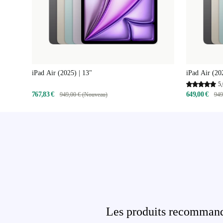
iPad Air (2025) | 13"
iPad Air (20
5,
767,83 €
649,00 €
949,00 € (Nouveau)
949
Les produits recommandé