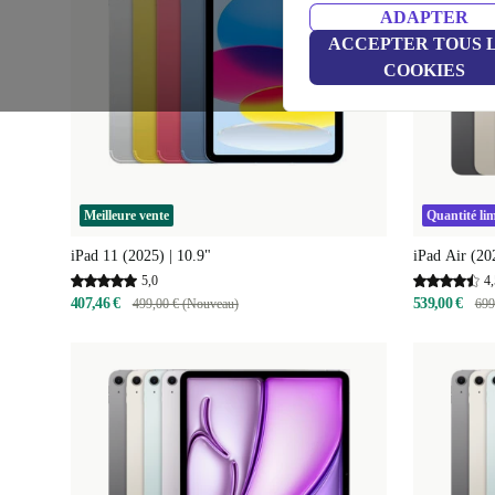
ADAPTER
ACCEPTER TOUS 
COOKIES
Meilleure vente
Quantité lim
iPad 11 (2025) | 10.9"
iPad Air (20
5,0
4,
407,46 €
539,00 €
499,00 € (Nouveau)
699