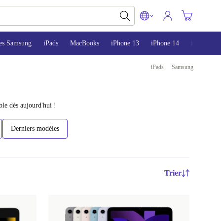
es Samsung
iPads
MacBooks
iPhone 13
iPhone 14
iPhone 15
iPads
Samsung
ble dès aujourd'hui !
Derniers modèles
Trier