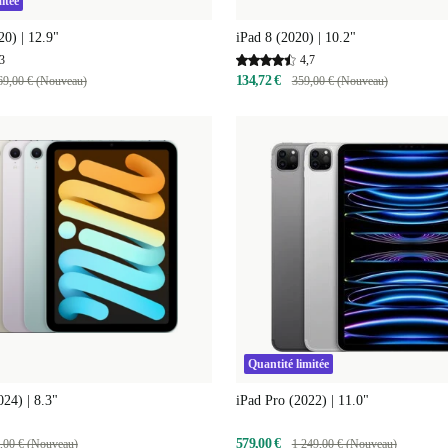
itée
20) | 12.9"
iPad 8 (2020) | 10.2"
3
4,7
134,72 €
69,00 € (Nouveau)
359,00 € (Nouveau)
Quantité limitée
024) | 8.3"
iPad Pro (2022) | 11.0"
579,00 €
,00 € (Nouveau)
1 249,00 € (Nouveau)