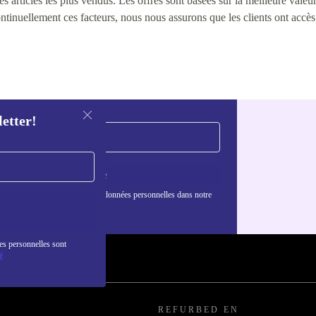
 articles les plus vendus. Les offres sont basées sur la meilleure valeur 
continuellement ces facteurs, nous nous assurons que les clients ont accè
letter!
S'inscrire
nformations sur l'utilisation des données personnelles dans notre
nfidentialité
.
es personnelles sont
é
REFURBED EN