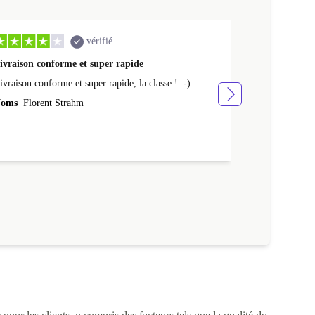
vérifié
ivraison conforme et super rapide
Ras appareil 
ivraison conforme et super rapide, la classe ! :-)
Ras appareil se
oms
Florent Strahm
Noms
Antoine