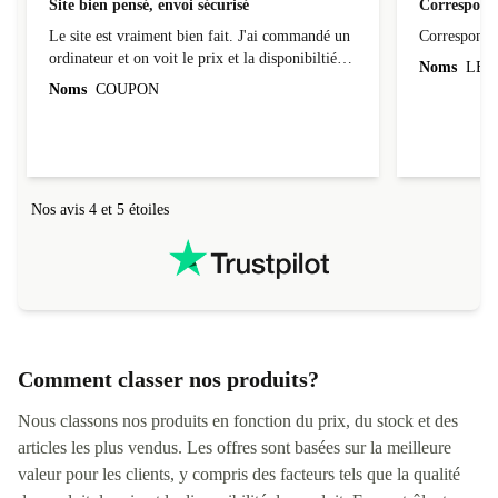
Site bien pensé, envoi sécurisé
Correspond 
Le site est vraiment bien fait. J'ai commandé un
Correspond à
ordinateur et on voit le prix et la disponibiltié
Noms
LEO
évoluer au fil des caractéristiques choisies.
Noms
COUPON
L'envoi de l'ordinateur s'est fait dans les délais.
Le suivi du colis fonctionnait parfaitement.
Nos avis 4 et 5 étoiles
Comment classer nos produits?
Nous classons nos produits en fonction du prix, du stock et des
articles les plus vendus. Les offres sont basées sur la meilleure
valeur pour les clients, y compris des facteurs tels que la qualité