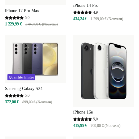
iPhone 14 Pro
iPhone 17 Pro Max
4,9
5,0
434,24 €
1 299,00 € (Nouveau)
1 229,99 €
1 449,00 € (Nouveau)
Quantité limitée
Samsung Galaxy S24
5,0
372,00 €
899,00 € (Nouveau)
iPhone 16e
5,0
419,99 €
709,00 € (Nouveau)