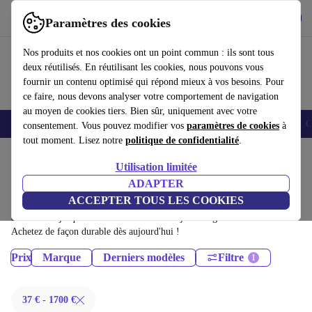
Télécharger l'application
Télécharger
Paramètres des cookies
Utilisez refurbed rapidement et facilement
Nos produits et nos cookies ont un point commun : ils sont tous
deux réutilisés. En réutilisant les cookies, nous pouvons vous
fournir un contenu optimisé qui répond mieux à vos besoins. Pour
ce faire, nous devons analyser votre comportement de navigation
au moyen de cookies tiers. Bien sûr, uniquement avec votre
Smartphones
Laptops
Tablettes
Montres connectées
Accessoires
C
consentement. Vous pouvez modifier vos
paramètres de cookies
à
tout moment. Lisez notre
politique de confidentialité
.
Accueil
Produits
Utilisation limitée
Téléphones & Smartphones:
ADAPTER
ACCEPTER TOUS LES COOKIES
Téléphones & Smartphones certifiés reconditionnés à moins de 1700€ –
économisez jusqu'à 40 %. Retours sous 30 jours et garantie de 12 mois.
Achetez de façon durable dès aujourd'hui !
Prix
Marque
Derniers modèles
Filtre
37 € - 1700 €