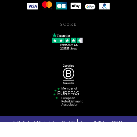
SCORE
Trustpilot
TrustScore
4.6
205555
Score
© Refurbed Marketplace GmbH
Accessibilités
CGU
Politique de confidentialité
Mentions légales
Legal Notices