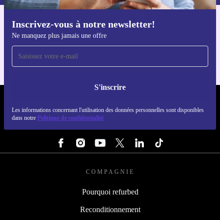
Inscrivez-vous à notre newsletter!
Téléchargez l'application refurbed
Ne manquez plus jamais une offre
Pour iOS et Android
S'inscrire
REFURBED LUXEMBOURG - RETHINK NEW.
Les informations concernant l'utilisation des données personnelles sont disponibles
dans notre
Politique de confidentialité
SUIVEZ-NOUS
COMPAGNIE
Pourquoi refurbed
Reconditionnement