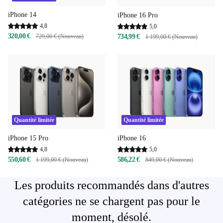
iPhone 14
iPhone 16 Pro
4,8
5,0
320,00 €
729,00 € (Nouveau)
734,99 €
1 199,00 € (Nouveau)
Quantité limitée
Quantité limitée
iPhone 15 Pro
iPhone 16
4,8
5,0
550,60 €
586,22 €
1 199,00 € (Nouveau)
849,00 € (Nouveau)
Les produits recommandés dans d'autres
catégories ne se chargent pas pour le
moment, désolé.