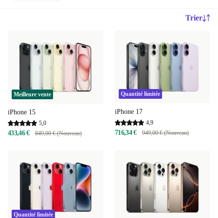
Trier
Quantité limitée
Meilleure vente
iPhone 17
iPhone 15
4,9
5,0
716,34 €
433,46 €
949,00 € (Nouveau)
849,00 € (Nouveau)
Quantité limitée