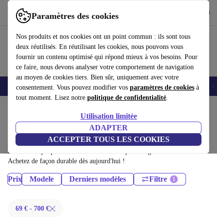
Télécharger l'application
Télécharger
Paramètres des cookies
Utilisez refurbed rapidement et facilement
Nos produits et nos cookies ont un point commun : ils sont tous
deux réutilisés. En réutilisant les cookies, nous pouvons vous
fournir un contenu optimisé qui répond mieux à vos besoins. Pour
ce faire, nous devons analyser votre comportement de navigation
au moyen de cookies tiers. Bien sûr, uniquement avec votre
Smartphones
Laptops
Tablettes
Montres connectées
Accessoires
C
consentement. Vous pouvez modifier vos
paramètres de cookies
à
tout moment. Lisez notre
politique de confidentialité
.
Accueil
Produits
Téléphones & Smartphones
Utilisation limitée
Téléphones Samsung Galaxy:
ADAPTER
ACCEPTER TOUS LES COOKIES
Téléphones Samsung Galaxy certifiés reconditionnés à moins de 700€ –
économisez jusqu'à 40 %. Retours sous 30 jours et garantie de 12 mois.
Achetez de façon durable dès aujourd'hui !
Prix
Modele
Derniers modèles
Filtre
69 € - 700 €