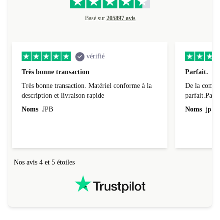
Basé sur
205897 avis
vérifié
Très bonne transaction
Parfait.
Très bonne transaction. Matériel conforme à la
De la comman
description et livraison rapide
parfait.Parti
l'emballage.
Noms
JPB
Noms
jp v
redire...que
livraison qu
Nos avis 4 et 5 étoiles