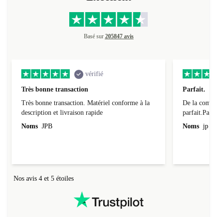
Basé sur
205847 avis
vérifié
Très bonne transaction
Parfait.
Très bonne transaction. Matériel conforme à la
De la comman
description et livraison rapide
parfait.Parti
l'emballage.
Noms
JPB
Noms
jp v
redire...que
livraison qu
Nos avis 4 et 5 étoiles