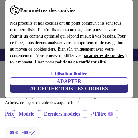
Télécharger l'application
Télécharger
Paramètres des cookies
Utilisez refurbed rapidement et facilement
Nos produits et nos cookies ont un point commun : ils sont tous
deux réutilisés. En réutilisant les cookies, nous pouvons vous
fournir un contenu optimisé qui répond mieux à vos besoins. Pour
ce faire, nous devons analyser votre comportement de navigation
au moyen de cookies tiers. Bien sûr, uniquement avec votre
Smartphones
Laptops
Tablettes
Montres connectées
Accessoires
C
consentement. Vous pouvez modifier vos
paramètres de cookies
à
tout moment. Lisez notre
politique de confidentialité
.
Accueil
Produits
Téléphones & Smartphones
Utilisation limitée
Téléphones Samsung Galaxy:
ADAPTER
ACCEPTER TOUS LES COOKIES
Téléphones Samsung Galaxy certifiés reconditionnés à moins de 900€ –
économisez jusqu'à 40 %. Retours sous 30 jours et garantie de 12 mois.
Achetez de façon durable dès aujourd'hui !
Prix
Modele
Derniers modèles
Filtre
69 € - 900 €