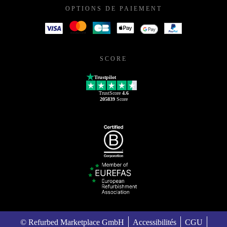
OPTIONS DE PAIEMENT
SCORE
Trustpilot
TrustScore
4.6
205839
Score
© Refurbed Marketplace GmbH
Accessibilités
CGU