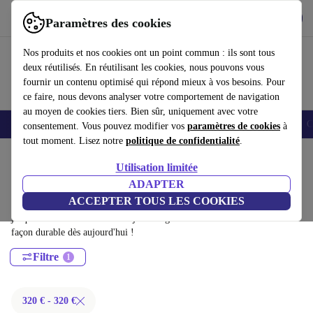
Télécharger l'application
Télécharger
Paramètres des cookies
Utilisez refurbed rapidement et facilement
Nos produits et nos cookies ont un point commun : ils sont tous
deux réutilisés. En réutilisant les cookies, nous pouvons vous
fournir un contenu optimisé qui répond mieux à vos besoins. Pour
ce faire, nous devons analyser votre comportement de navigation
au moyen de cookies tiers. Bien sûr, uniquement avec votre
Smartphones
Laptops
Tablettes
Montres connectées
Accessoires
C
consentement. Vous pouvez modifier vos
paramètres de cookies
à
tout moment. Lisez notre
politique de confidentialité
.
Accueil
Produits
Utilisation limitée
Téléviseurs:
ADAPTER
ACCEPTER TOUS LES COOKIES
Téléviseurs certifiés reconditionnés à moins de 300€ – économisez
jusqu'à 40 %. Retours sous 30 jours et garantie de 12 mois. Achetez de
façon durable dès aujourd'hui !
Filtre
320 € - 320 €