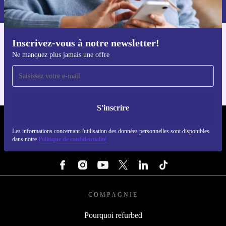
dans notre
politique de confidentialité
.
Inscrivez-vous à notre newsletter!
Téléchargez l'application refurbed
Ne manquez plus jamais une offre
Pour iOS et Android
S'inscrire
REFURBED LUXEMBOURG - RETHINK NEW.
Les informations concernant l'utilisation des données personnelles sont disponibles
dans notre
Politique de confidentialité
SUIVEZ-NOUS
COMPAGNIE
Pourquoi refurbed