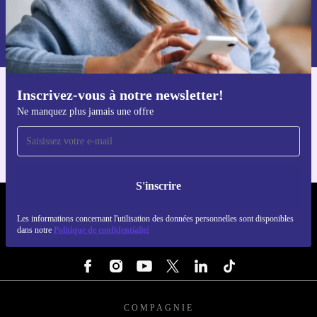
S'inscrire
Retrouvez les informations sur l'utilisation des données personnelles
dans notre
politique de confidentialité
.
Inscrivez-vous à notre newsletter!
Téléchargez l'application refurbed
Ne manquez plus jamais une offre
Pour iOS et Android
S'inscrire
REFURBED LUXEMBOURG - RETHINK NEW.
Les informations concernant l'utilisation des données personnelles sont disponibles
dans notre
Politique de confidentialité
SUIVEZ-NOUS
COMPAGNIE