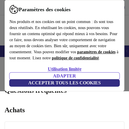
Télécharger l'application
Télécharger
Paramètres des cookies
Utilisez refurbed rapidement et facilement
Nos produits et nos cookies ont un point commun : ils sont tous
deux réutilisés. En réutilisant les cookies, nous pouvons vous
fournir un contenu optimisé qui répond mieux à vos besoins. Pour
ce faire, nous devons analyser votre comportement de navigation
au moyen de cookies tiers. Bien sûr, uniquement avec votre
Smartphones
Laptops
Tablettes
Montres connectées
Accessoires
C
consentement. Vous pouvez modifier vos
paramètres de cookies
à
tout moment. Lisez notre
politique de confidentialité
.
Accueil
Utilisation limitée
Retours
État des produits
Conditions de garantie
Voici comment cela fonctionne
ADAPTER
ACCEPTER TOUS LES COOKIES
Questions fréquentes
Achats