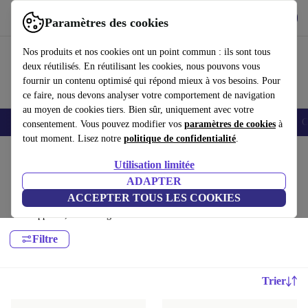
Télécharger l'application
Télécharger
Paramètres des cookies
Utilisez refurbed rapidement et facilement
Nos produits et nos cookies ont un point commun : ils sont tous
deux réutilisés. En réutilisant les cookies, nous pouvons vous
fournir un contenu optimisé qui répond mieux à vos besoins. Pour
ce faire, nous devons analyser votre comportement de navigation
au moyen de cookies tiers. Bien sûr, uniquement avec votre
Smartphones
Laptops
Tablettes
Montres connectées
Accessoires
C
consentement. Vous pouvez modifier vos
paramètres de cookies
à
tout moment. Lisez notre
politique de confidentialité
.
Accueil
Produits
Accessoires
Utilisation limitée
Accessoires pour pc portable:
ADAPTER
ACCEPTER TOUS LES COOKIES
Accessoires pour pc portable de haute qualité et à prix avantageux pour
votre appareil, avec une garantie de 12 mois minimum
Filtre
Trier