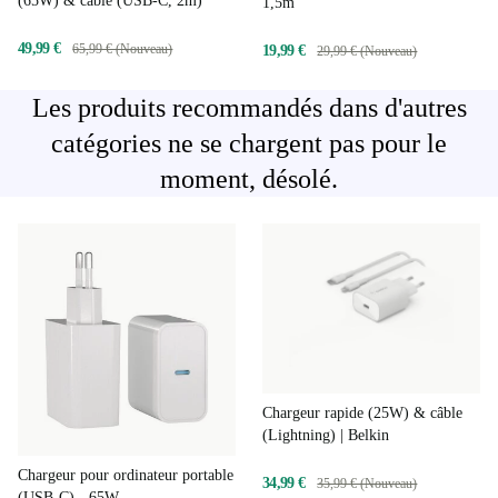
(65W) & câble (USB-C, 2m)
1,5m
49,99 €
65,99 € (Nouveau)
19,99 €
29,99 € (Nouveau)
Les produits recommandés dans d'autres
catégories ne se chargent pas pour le
moment, désolé.
Chargeur rapide (25W) & câble
(Lightning) | Belkin
Chargeur pour ordinateur portable
34,99 €
35,99 € (Nouveau)
(USB-C) - 65W