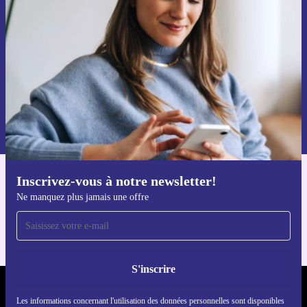
par mail
Ne manquez plus aucune offre.
S'inscrire
Retrouvez les informations sur l'utilisation des données personnelles
dans notre
politique de confidentialité
.
Inscrivez-vous à notre newsletter!
Téléchargez l'application refurbed
Ne manquez plus jamais une offre
Pour iOS et Android
S'inscrire
REFURBED LUXEMBOURG - RETHINK NEW.
Les informations concernant l'utilisation des données personnelles sont disponibles