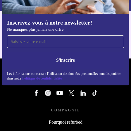
Retrouvez les informations sur l'utilisation des données personnelles
dans notre
politique de confidentialité
.
Inscrivez-vous à notre newsletter!
Téléchargez l'application refurbed
Ne manquez plus jamais une offre
Pour iOS et Android
S'inscrire
REFURBED LUXEMBOURG - RETHINK NEW.
Les informations concernant l'utilisation des données personnelles sont disponibles
dans notre
Politique de confidentialité
SUIVEZ-NOUS
COMPAGNIE