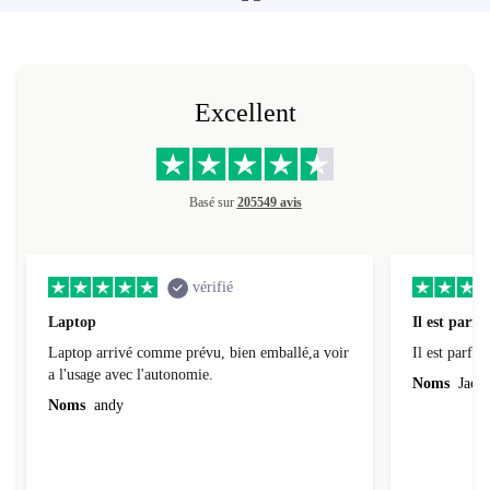
moment, désolé.
Excellent
Basé sur
205549 avis
vérifié
Laptop
Il est parfai
Laptop arrivé comme prévu, bien emballé,a voir
Il est parfait
a l'usage avec l'autonomie.
Noms
Jacqu
Noms
andy