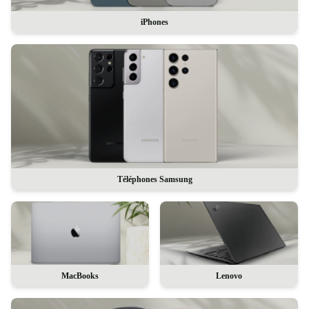
iPhones
Téléphones Samsung
MacBooks
Lenovo