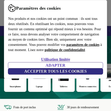
Paramètres des cookies
Nos produits et nos cookies ont un point commun : ils sont tous
deux réutilisés. En réutilisant les cookies, nous pouvons vous
fournir un contenu optimisé qui répond mieux à vos besoins. Pour
Smartphones
Laptops
Tablettes
Montres connectées
Accessoires
C
ce faire, nous devons analyser votre comportement de navigation
au moyen de cookies tiers. Bien sûr, uniquement avec votre
Produits reconditionnés avec au moins
consentement. Vous pouvez modifier vos
paramètres de cookies
à
tout moment. Lisez notre
politique de confidentialité
.
12 mois de garantie
Utilisation limitée
ADAPTER
ACCEPTER TOUS LES COOKIES
Smartphones
Laptops
Tablettes
Montres connectées
Éc
Frais de port inclus
30 jours de remboursement