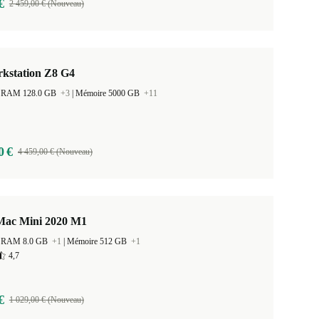
€
2 459,00 € (Nouveau)
kstation Z8 G4
 la RAM 128.0 GB
+3
|
Mémoire 5000 GB
+11
0 €
4 459,00 € (Nouveau)
Mac Mini 2020 M1
 la RAM 8.0 GB
+1
|
Mémoire 512 GB
+1
4,7
€
1 029,00 € (Nouveau)