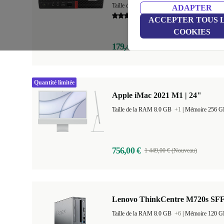
Taille de la RAM 8.0 GB
+3
|
Mémoire 128 
ADAPTER
5,0
ACCEPTER TOUS 
COOKIES
179,49 €
619,00 € (Nouveau)
Quantité limitée
Apple iMac 2021 M1 | 24"
Taille de la RAM 8.0 GB
+1
|
Mémoire 256 
756,00 €
1 449,00 € (Nouveau)
Lenovo ThinkCentre M720s SF
Taille de la RAM 8.0 GB
+6
|
Mémoire 120 