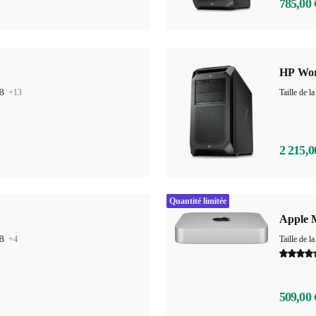
785,00 
HP Wor
GB
+13
Taille de
2 215,0
Quantité limitée
Apple 
GB
+4
Taille de
509,00 