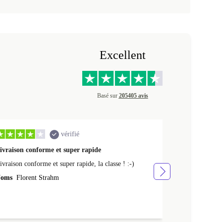
Excellent
Basé sur
205405 avis
vérifié
ivraison conforme et super rapide
Ras appareil 
ivraison conforme et super rapide, la classe ! :-)
Ras appareil se
oms
Florent Strahm
Noms
Antoine