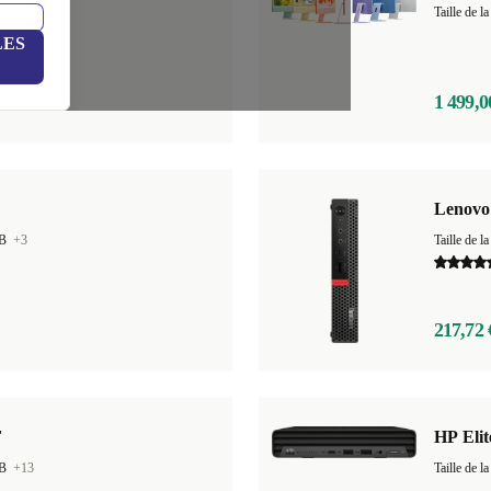
GB
+15
Taille de
LES
1 499,0
Lenovo
GB
+3
Taille de
217,72 
F
HP Eli
GB
+13
Taille de