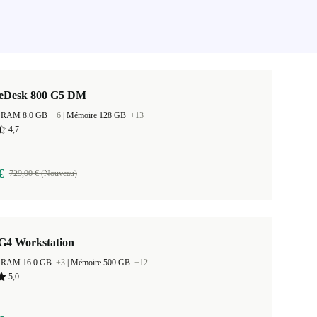
teDesk 800 G5 DM
 la RAM 8.0 GB
+6
|
Mémoire 128 GB
+13
4,7
€
729,00 € (Nouveau)
G4 Workstation
 la RAM 16.0 GB
+3
|
Mémoire 500 GB
+12
5,0