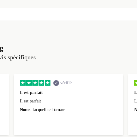
g
vis spécifiques.
vérifié
Il est parfait
L
Il est parfait
L
Noms
Jacqueline Tornare
N