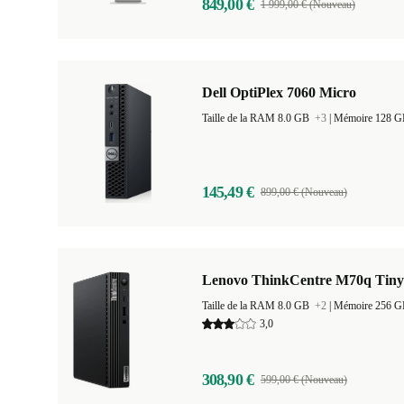
849,00 €
1 999,00 € (Nouveau)
Dell OptiPlex 7060 Micro
Taille de la RAM 8.0 GB
+3
|
Mémoire 128 
145,49 €
899,00 € (Nouveau)
Lenovo ThinkCentre M70q Tiny
Taille de la RAM 8.0 GB
+2
|
Mémoire 256 
3,0
308,90 €
599,00 € (Nouveau)