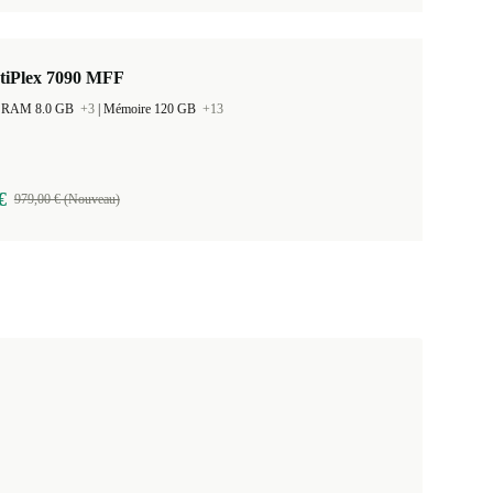
ptiPlex 7090 MFF
 la RAM 8.0 GB
+3
|
Mémoire 120 GB
+13
€
979,00 € (Nouveau)