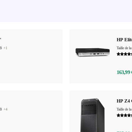
"
HP Eli
GB
+1
Taille de
163,99 
HP Z4 
GB
+4
Taille de