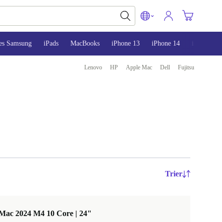
es Samsung
iPads
MacBooks
iPhone 13
iPhone 14
iPhone 15
Lenovo
HP
Apple Mac
Dell
Fujitsu
Trier
Mac 2024 M4 10 Core | 24"