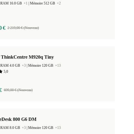
 la RAM 16.0 GB
+1
|
Mémoire 512 GB
+2
0 €
2 219,00 € (Nouveau)
 ThinkCentre M920q Tiny
 la RAM 4.0 GB
+3
|
Mémoire 120 GB
+13
5,0
€
699,00 € (Nouveau)
teDesk 800 G6 DM
 la RAM 8.0 GB
+3
|
Mémoire 120 GB
+13