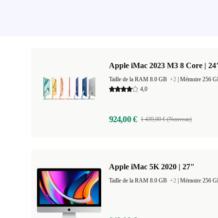
Apple iMac 2023 M3 8 Core | 24
Taille de la RAM 8.0 GB
+2
|
Mémoire 256 
4,0
924,00 €
1 439,00 € (Nouveau)
Apple iMac 5K 2020 | 27"
Taille de la RAM 8.0 GB
+2
|
Mémoire 256 