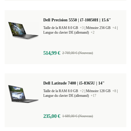
Dell Precision 5550 | i7-10850H | 15.6"
Taille de la RAM 8.0 GB
+3
|
Mémoire 256 GB
+4
|
Langue du clavier DE (allemand)
+2
514,99 €
2 769,00 € (Nouveau)
Dell Latitude 7400 | i5-8365U | 14"
Taille de la RAM 8.0 GB
+2
|
Mémoire 128 GB
+8
|
Langue du clavier DE (allemand)
+17
235,00 €
1 689,00 € (Nouveau)