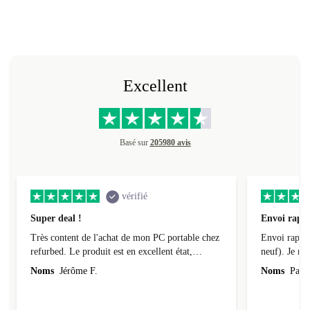
Excellent
Basé sur
205980 avis
vérifié
Super deal !
Envoi rapid
Très content de l'achat de mon PC portable chez
Envoi rapide
refurbed. Le produit est en excellent état,
neuf). Je r
parfaitement conforme à la description et tourne
Noms
Jérôme F.
Noms
Pasca
super bien ! Il a de plus été livré assez
rapidement (au tout début de la fourchette
annoncée). Je recommande la boutique à 200%.