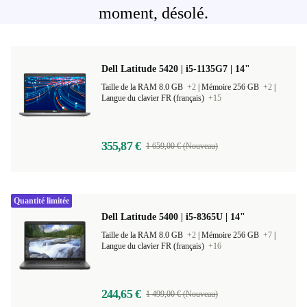
moment, désolé.
Dell Latitude 5420 | i5-1135G7 | 14"
Taille de la RAM 8.0 GB
+2
|
Mémoire 256 GB
+2
|
Langue du clavier FR (français)
+15
355,87 €
1 659,00 € (Nouveau)
Quantité limitée
Dell Latitude 5400 | i5-8365U | 14"
Taille de la RAM 8.0 GB
+2
|
Mémoire 256 GB
+7
|
Langue du clavier FR (français)
+16
244,65 €
1 499,00 € (Nouveau)