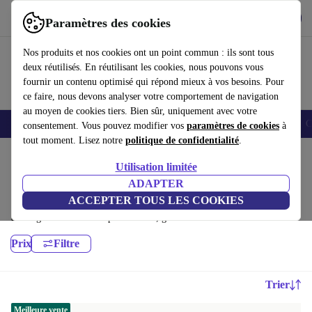
Télécharger l'application
Télécharger
Paramètres des cookies
Utilisez refurbed rapidement et facilement
Nos produits et nos cookies ont un point commun : ils sont tous
deux réutilisés. En réutilisant les cookies, nous pouvons vous
fournir un contenu optimisé qui répond mieux à vos besoins. Pour
ce faire, nous devons analyser votre comportement de navigation
au moyen de cookies tiers. Bien sûr, uniquement avec votre
Smartphones
Laptops
Tablettes
Montres connectées
Accessoires
C
consentement. Vous pouvez modifier vos
paramètres de cookies
à
tout moment. Lisez notre
politique de confidentialité
.
Accueil
Produits
Ordinateurs portables
Utilisation limitée
Ordinateurs portables Dell:
ADAPTER
ACCEPTER TOUS LES COOKIES
Ordinateurs portables Dell reconditionnés de haute qualité et à prix
avantageux. Le choix le plus durable, garanti 12 mois minimum
Prix
Filtre
Trier
Meilleure vente