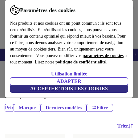
Télécharger l'application
Télécharger
Paramètres des cookies
Utilisez refurbed rapidement et facilement
Nos produits et nos cookies ont un point commun : ils sont tous
deux réutilisés. En réutilisant les cookies, nous pouvons vous
fournir un contenu optimisé qui répond mieux à vos besoins. Pour
ce faire, nous devons analyser votre comportement de navigation
au moyen de cookies tiers. Bien sûr, uniquement avec votre
Smartphones
Laptops
Tablettes
Montres connectées
Accessoires
C
consentement. Vous pouvez modifier vos
paramètres de cookies
à
tout moment. Lisez notre
politique de confidentialité
.
Accueil
Produits
Utilisation limitée
Audio:
ADAPTER
ACCEPTER TOUS LES COOKIES
Appareils audio reconditionnés de haute qualité et à prix avantageux. Le
choix le plus durable, garanti 12 mois minimum
Prix
Marque
Derniers modèles
Filtre
Trier