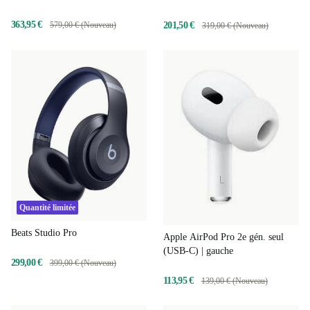
363,95 €
201,50 €
579,00 € (Nouveau)
319,00 € (Nouveau)
Quantité limitée
Beats Studio Pro
Apple AirPod Pro 2e gén. seul
(USB-C) | gauche
299,00 €
399,00 € (Nouveau)
113,95 €
139,00 € (Nouveau)