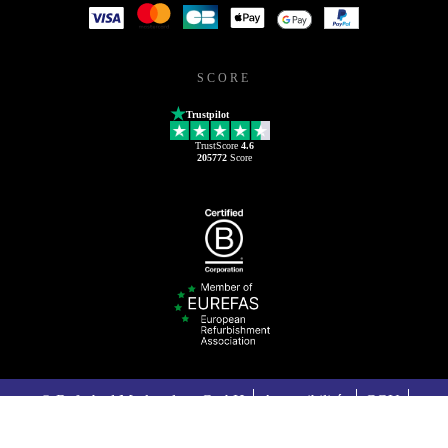
SCORE
Trustpilot
TrustScore
4.6
205772
Score
© Refurbed Marketplace GmbH
Accessibilités
CGU
Politique de confidentialité
Mentions légales
Legal Notices