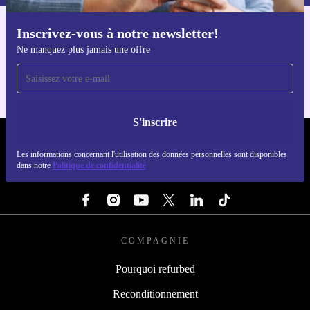
Inscrivez-vous à notre newsletter!
Téléchargez l'application refurbed
Ne manquez plus jamais une offre
Pour iOS et Android
S'inscrire
REFURBED LUXEMBOURG - RETHINK NEW.
Les informations concernant l'utilisation des données personnelles sont disponibles
dans notre
Politique de confidentialité
SUIVEZ-NOUS
COMPAGNIE
Pourquoi refurbed
Reconditionnement