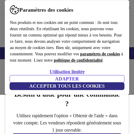
Télécharger l'application
Télécharger
Paramètres des cookies
Utilisez refurbed rapidement et facilement
Nos produits et nos cookies ont un point commun : ils sont tous
deux réutilisés. En réutilisant les cookies, nous pouvons vous
fournir un contenu optimisé qui répond mieux à vos besoins. Pour
ce faire, nous devons analyser votre comportement de navigation
au moyen de cookies tiers. Bien sûr, uniquement avec votre
Smartphones
Laptops
Tablettes
Montres connectées
Accessoires
C
consentement. Vous pouvez modifier vos
paramètres de cookies
à
tout moment. Lisez notre
politique de confidentialité
.
Accueil
Utilisation limitée
Contact
ADAPTER
ACCEPTER TOUS LES COOKIES
Besoin d'aide pour une commande
?
Utilisez rapidement l'option « Obtenir de l'aide » dans
votre compte. Les vendeurs répondent généralement sous
1 jour ouvrable.