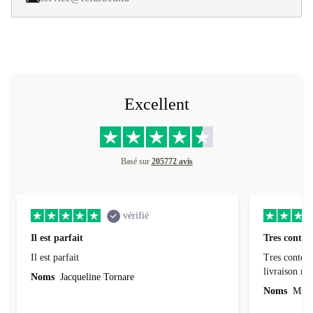
Excellent
Basé sur
205772 avis
vérifié
Il est parfait
Tres conten
Il est parfait
Tres content
livraiso
Noms
Jacqueline Tornare
Noms
Mme 