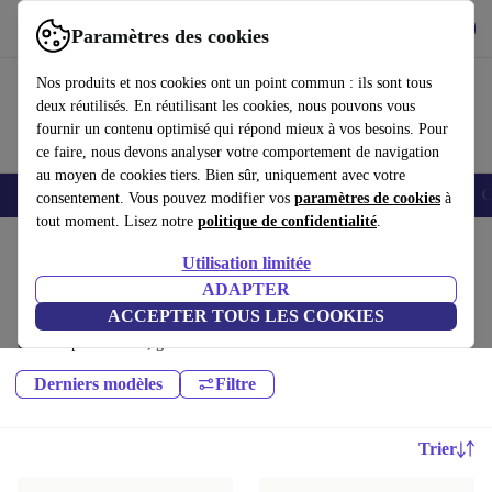
Télécharger l'application
Télécharger
Paramètres des cookies
Utilisez refurbed rapidement et facilement
Nos produits et nos cookies ont un point commun : ils sont tous
deux réutilisés. En réutilisant les cookies, nous pouvons vous
fournir un contenu optimisé qui répond mieux à vos besoins. Pour
ce faire, nous devons analyser votre comportement de navigation
au moyen de cookies tiers. Bien sûr, uniquement avec votre
Smartphones
Laptops
Tablettes
Montres connectées
Accessoires
C
consentement. Vous pouvez modifier vos
paramètres de cookies
à
tout moment. Lisez notre
politique de confidentialité
.
Accueil
Produits
Audio
Utilisation limitée
Haut-parleurs:
ADAPTER
ACCEPTER TOUS LES COOKIES
Haut-parleurs reconditionnés de haute qualité et à prix avantageux. Le
choix le plus durable, garanti 12 mois minimum
Derniers modèles
Filtre
Trier