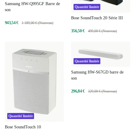
Samsung HW-Q995GF Barre de
Quantité limitée
son
Bose SoundTouch 20 Série III
943,54 €
1 189,00 € (Nouveau)
356,50 €
499,00 € (Nouveau)
Quantité limitée
Samsung HW-S67GD barre de
son
296,84 €
329,00 € (Nouveau)
Quantité limitée
Bose SoundTouch 10