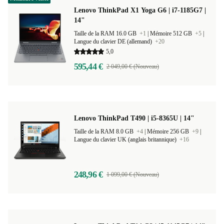
Lenovo ThinkPad X1 Yoga G6 | i7-1185G7 |
14"
Taille de la RAM 16.0 GB
+1
|
Mémoire 512 GB
+5
|
Langue du clavier DE (allemand)
+20
5,0
595,44 €
2 049,00 € (Nouveau)
Lenovo ThinkPad T490 | i5-8365U | 14"
Taille de la RAM 8.0 GB
+4
|
Mémoire 256 GB
+9
|
Langue du clavier UK (anglais britannique)
+16
248,96 €
1 099,00 € (Nouveau)