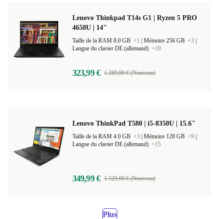
Lenovo Thinkpad T14s G1 | Ryzen 5 PRO
4650U | 14"
Taille de la RAM 8.0 GB
+1
|
Mémoire 256 GB
+3
|
Langue du clavier DE (allemand)
+19
323,99 €
1 289,00 € (Nouveau)
Lenovo ThinkPad T580 | i5-8350U | 15.6"
Taille de la RAM 4.0 GB
+3
|
Mémoire 128 GB
+9
|
Langue du clavier DE (allemand)
+15
349,99 €
1 529,00 € (Nouveau)
Plus