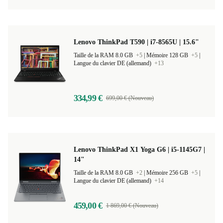
Lenovo ThinkPad T590 | i7-8565U | 15.6"
Taille de la RAM 8.0 GB
+5
|
Mémoire 128 GB
+5
|
Langue du clavier DE (allemand)
+13
334,99 €
699,00 € (Nouveau)
Lenovo ThinkPad X1 Yoga G6 | i5-1145G7 |
14"
Taille de la RAM 8.0 GB
+2
|
Mémoire 256 GB
+5
|
Langue du clavier DE (allemand)
+14
459,00 €
1 869,00 € (Nouveau)