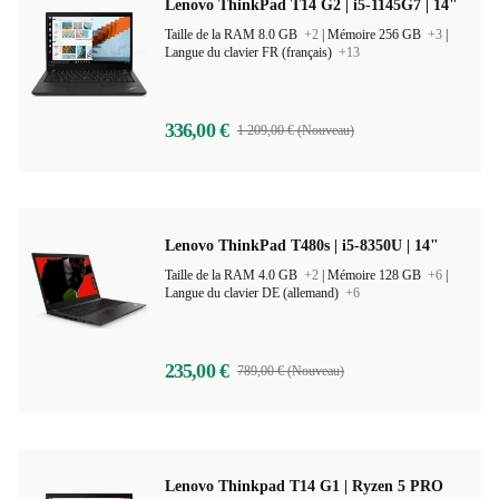
Lenovo ThinkPad T14 G2 | i5-1145G7 | 14"
Taille de la RAM 8.0 GB
+2
|
Mémoire 256 GB
+3
|
Langue du clavier FR (français)
+13
336,00 €
1 209,00 € (Nouveau)
Lenovo ThinkPad T480s | i5-8350U | 14"
Taille de la RAM 4.0 GB
+2
|
Mémoire 128 GB
+6
|
Langue du clavier DE (allemand)
+6
235,00 €
789,00 € (Nouveau)
Lenovo Thinkpad T14 G1 | Ryzen 5 PRO