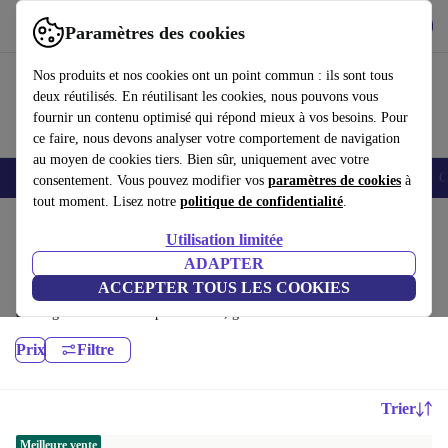
Télécharger l'application
Télécharger
Paramètres des cookies
Utilisez refurbed rapidement et facilement
Nos produits et nos cookies ont un point commun : ils sont tous
deux réutilisés. En réutilisant les cookies, nous pouvons vous
fournir un contenu optimisé qui répond mieux à vos besoins. Pour
ce faire, nous devons analyser votre comportement de navigation
au moyen de cookies tiers. Bien sûr, uniquement avec votre
Smartphones
Laptops
Tablettes
Montres connectées
Accessoires
C
consentement. Vous pouvez modifier vos
paramètres de cookies
à
tout moment. Lisez notre
politique de confidentialité
.
Accueil
Produits
Ordinateurs portables
Utilisation limitée
Ordinateurs portables Lenovo:
ADAPTER
ACCEPTER TOUS LES COOKIES
Ordinateurs portables Lenovo reconditionnés de haute qualité et à prix
avantageux. Le choix le plus durable, garanti 12 mois minimum
Prix
Filtre
Trier
Meilleure vente