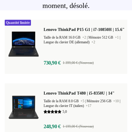
moment, désolé.
Quantité limitée
Lenovo ThinkPad P15 G1 | i7-10850H | 15.6"
Taille de la RAM 16.0 GB
+2
|
Mémoire 512 GB
+1
|
Langue du clavier DE (allemand)
+2
730,90 €
1 399,00 € (Nouveau)
Lenovo ThinkPad T480 | i5-8350U | 14"
Taille de la RAM 8.0 GB
+5
|
Mémoire 256 GB
+10
|
Langue du clavier IT (italien)
+17
5,0
248,90 €
1 199,00 € (Nouveau)