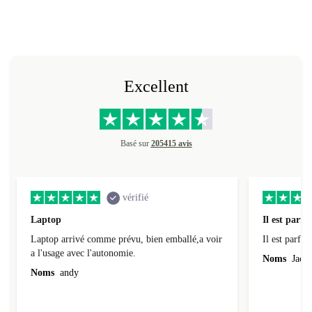
Excellent
Basé sur
205415 avis
vérifié
Laptop
Il est parfai
Laptop arrivé comme prévu, bien emballé,a voir
Il est parfait
a l'usage avec l'autonomie.
Noms
Jacqu
Noms
andy