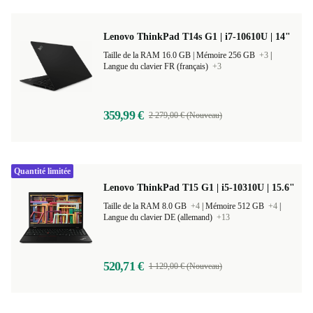
Lenovo ThinkPad T14s G1 | i7-10610U | 14"
Taille de la RAM 16.0 GB |
Mémoire 256 GB
+3
|
Langue du clavier FR (français)
+3
359,99 €
2 279,00 € (Nouveau)
Quantité limitée
Lenovo ThinkPad T15 G1 | i5-10310U | 15.6"
Taille de la RAM 8.0 GB
+4
|
Mémoire 512 GB
+4
|
Langue du clavier DE (allemand)
+13
520,71 €
1 129,00 € (Nouveau)