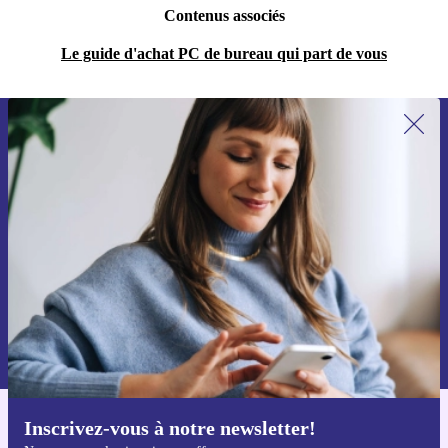
Contenus associés
Le guide d'achat PC de bureau qui part de vous
Recevoir offres et infos de refurbed
par mail
Ne manquez plus aucune offre.
S'inscrire
Retrouvez les informations sur l'utilisation des données personnelles
dans notre
politique de confidentialité
.
Inscrivez-vous à notre newsletter!
Téléchargez l'application refurbed