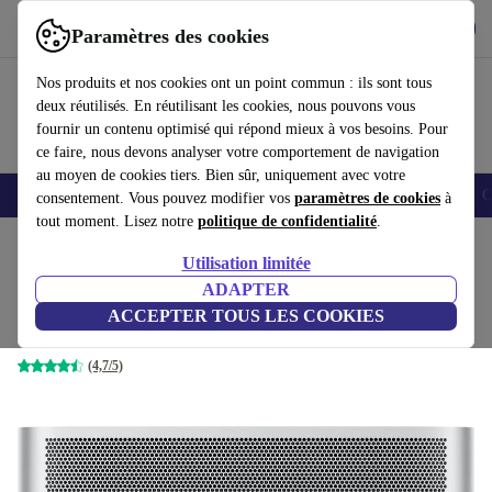
Télécharger l'application
Télécharger
Paramètres des cookies
Utilisez refurbed rapidement et facilement
Nos produits et nos cookies ont un point commun : ils sont tous
deux réutilisés. En réutilisant les cookies, nous pouvons vous
fournir un contenu optimisé qui répond mieux à vos besoins. Pour
ce faire, nous devons analyser votre comportement de navigation
au moyen de cookies tiers. Bien sûr, uniquement avec votre
Smartphones
Laptops
Tablettes
Montres connectées
Accessoires
C
consentement. Vous pouvez modifier vos
paramètres de cookies
à
tout moment. Lisez notre
politique de confidentialité
.
Accueil
Produits
Ordinateurs de bureau
Apple Mac
Utilisation limitée
ADAPTER
Apple Mac Studio 2022 M1 Max
ACCEPTER TOUS LES COOKIES
32-Core GPU | 64 GB | 2 TB SSD
(4,7/5)