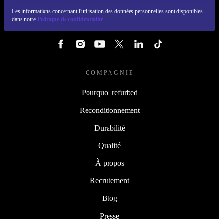
REFURBED LUXEMBOURG - RETHINK NEW.
Les informations concernant l'utilisation des données personnelles sont disponibles
dans notre
Politique de confidentialité
SUIVEZ-NOUS
COMPAGNIE
Pourquoi refurbed
Reconditionnement
Durabilité
Qualité
À propos
Recrutement
Blog
Presse