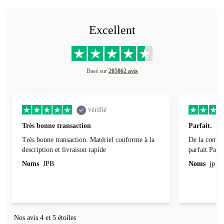
Excellent
Basé sur
205862 avis
vérifié
Très bonne transaction
Parfait.
Très bonne transaction. Matériel conforme à la
De la comman
description et livraison rapide
parfait.Parti
l'emballage.
Noms
JPB
Noms
jp v
redire...que
livraison qu
Nos avis 4 et 5 étoiles