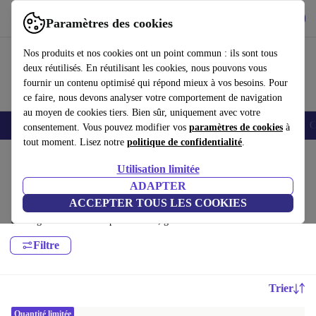
Télécharger l'application
Télécharger
Paramètres des cookies
Utilisez refurbed rapidement et facilement
Nos produits et nos cookies ont un point commun : ils sont tous
deux réutilisés. En réutilisant les cookies, nous pouvons vous
fournir un contenu optimisé qui répond mieux à vos besoins. Pour
ce faire, nous devons analyser votre comportement de navigation
au moyen de cookies tiers. Bien sûr, uniquement avec votre
Smartphones
Laptops
Tablettes
Montres connectées
Accessoires
C
consentement. Vous pouvez modifier vos
paramètres de cookies
à
tout moment. Lisez notre
politique de confidentialité
.
Accueil
Produits
Ordinateurs portables
Utilisation limitée
Ordinateurs portables Huawei:
ADAPTER
ACCEPTER TOUS LES COOKIES
Ordinateurs portables Huawei reconditionnés de haute qualité et à prix
avantageux. Le choix le plus durable, garanti 12 mois minimum
Filtre
Trier
Quantité limitée