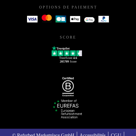
OPTIONS DE PAIEMENT
SCORE
Trustpilot
TrustScore
4.6
205709
Score
© Refurbed Marketplace GmbH
Accessibilités
CGU