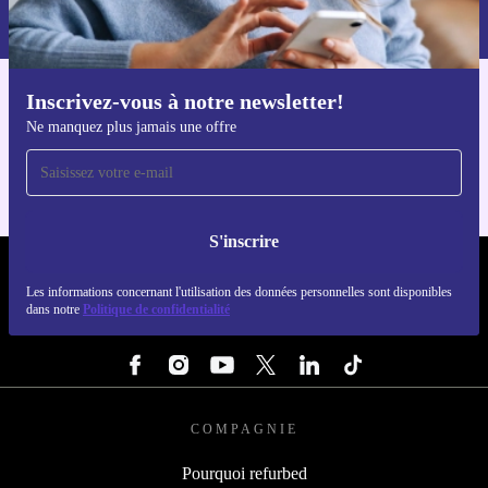
dans notre
politique de confidentialité
.
Inscrivez-vous à notre newsletter!
Téléchargez l'application refurbed
Ne manquez plus jamais une offre
Pour iOS et Android
S'inscrire
REFURBED LUXEMBOURG - RETHINK NEW.
Les informations concernant l'utilisation des données personnelles sont disponibles
dans notre
Politique de confidentialité
SUIVEZ-NOUS
COMPAGNIE
Pourquoi refurbed