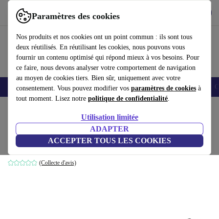
Télécharger l'application
Télécharger
Paramètres des cookies
Utilisez refurbed rapidement et facilement
Nos produits et nos cookies ont un point commun : ils sont tous
deux réutilisés. En réutilisant les cookies, nous pouvons vous
fournir un contenu optimisé qui répond mieux à vos besoins. Pour
ce faire, nous devons analyser votre comportement de navigation
au moyen de cookies tiers. Bien sûr, uniquement avec votre
Smartphones
Laptops
Tablettes
Montres connectées
Accessoires
C
consentement. Vous pouvez modifier vos
paramètres de cookies
à
tout moment. Lisez notre
politique de confidentialité
.
Accueil
Produits
Accessoires
Accessoires Ordinateur
Sets
Utilisation limitée
ADAPTER
Acer Combo 100
ACCEPTER TOUS LES COOKIES
Noir
(Collecte d'avis)