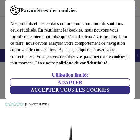
Télécharger l'application
Télécharger
Paramètres des cookies
Utilisez refurbed rapidement et facilement
Nos produits et nos cookies ont un point commun : ils sont tous
deux réutilisés. En réutilisant les cookies, nous pouvons vous
fournir un contenu optimisé qui répond mieux à vos besoins. Pour
ce faire, nous devons analyser votre comportement de navigation
au moyen de cookies tiers. Bien sûr, uniquement avec votre
Smartphones
Laptops
Tablettes
Montres connectées
Accessoires
C
consentement. Vous pouvez modifier vos
paramètres de cookies
à
tout moment. Lisez notre
politique de confidentialité
.
Accueil
Produits
Accessoires
Accessoires Ordinateur
Claviers
Utilisation limitée
ADAPTER
Acer Predator Aethon 300
ACCEPTER TOUS LES COOKIES
Cherry MX BLUE | Noir | DE
(Collecte d'avis)