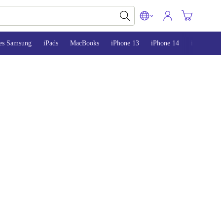
es Samsung
iPads
MacBooks
iPhone 13
iPhone 14
iPhone 15