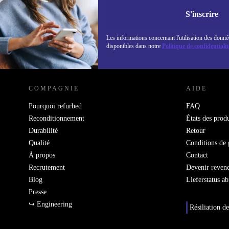
Retrouvez les i
politique de co
S'inscrire
Les informations concernant l'utilisation des donné
disponibles dans notre
Politique de confidentialit
REFURBED LUXEMBOURG - RETHINK NEW.
COMPAGNIE
AIDE
Pourquoi refurbed
FAQ
Reconditionnement
États des produ
Durabilité
Retour
Qualité
Conditions de 
À propos
Contact
Recrutement
Devenir reven
Blog
Lieferstatus a
Presse
↪ Engineering
Résiliation de