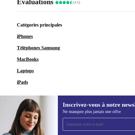
Évaluations
(4.6)
Catégories principales
iPhones
Téléphones Samsung
MacBooks
Laptops
iPads
Inscrivez-vous à notre news
Ne manquez plus jamais une offre
Recevoir offres et infos de
refurbed par mail
Ne manquez plus aucune offre.