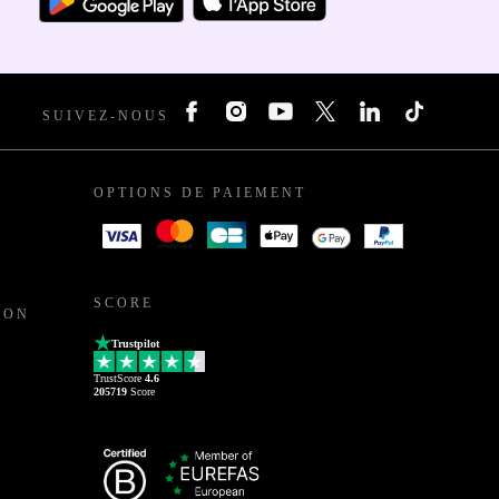
SUIVEZ-NOUS
OPTIONS DE PAIEMENT
SCORE
ION
Trustpilot
TrustScore
4.6
205719
Score