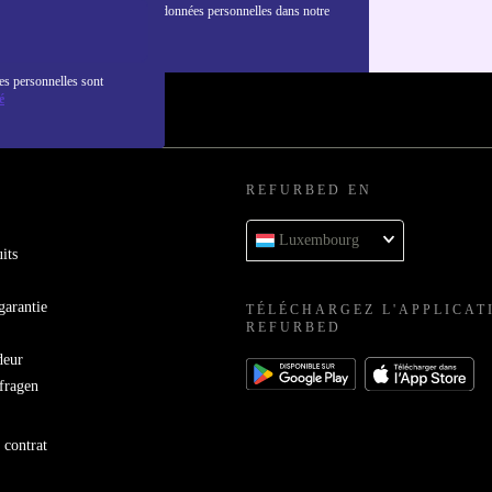
nformations sur l'utilisation des données personnelles dans notre
nfidentialité
.
es personnelles sont
é
REFURBED EN
Luxembourg
its
garantie
TÉLÉCHARGEZ L'APPLICAT
REFURBED
deur
bfragen
 contrat