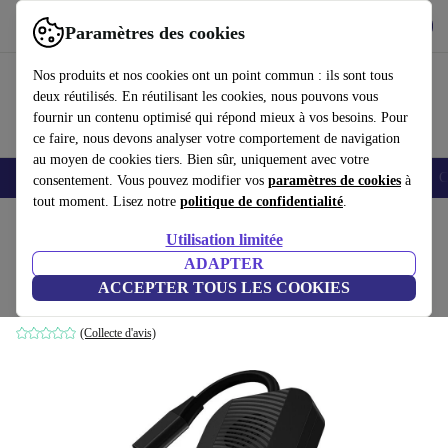
Télécharger l'application
Télécharger
Paramètres des cookies
Utilisez refurbed rapidement et facilement
Nos produits et nos cookies ont un point commun : ils sont tous
deux réutilisés. En réutilisant les cookies, nous pouvons vous
fournir un contenu optimisé qui répond mieux à vos besoins. Pour
ce faire, nous devons analyser votre comportement de navigation
au moyen de cookies tiers. Bien sûr, uniquement avec votre
Smartphones
Laptops
Tablettes
Montres connectées
Accessoires
C
consentement. Vous pouvez modifier vos
paramètres de cookies
à
tout moment. Lisez notre
politique de confidentialité
.
Accueil
Produits
Accessoires
Accessoires Ordinateur
Utilisation limitée
ADAPTER
Acer Predator Connect D5 Dongle 5G
ACCEPTER TOUS LES COOKIES
Noir
(Collecte d'avis)