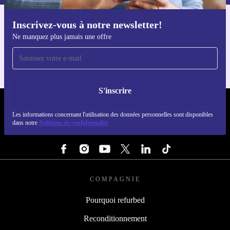
Inscrivez-vous à notre newsletter!
Téléchargez l'application refurbed
Ne manquez plus jamais une offre
Pour iOS et Android
S'inscrire
REFURBED LUXEMBOURG - RETHINK NEW.
Les informations concernant l'utilisation des données personnelles sont disponibles
dans notre
Politique de confidentialité
SUIVEZ-NOUS
COMPAGNIE
Pourquoi refurbed
Reconditionnement