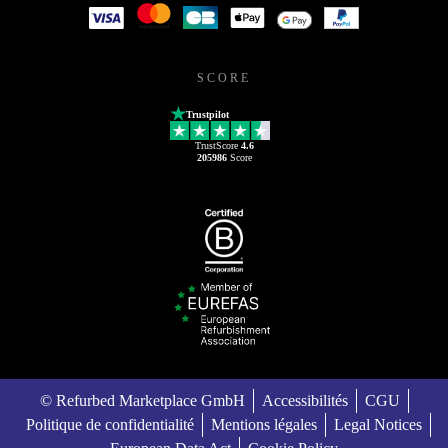
SCORE
Trustpilot
TrustScore
4.6
205986
Score
© Refurbed Marketplace GmbH
Accessibilités
CGU
Politique de confidentialité
Mentions légales
Legal Notices