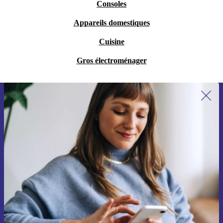
Consoles
Appareils domestiques
Cuisine
Gros électroménager
Recevoir offres et infos de refurbed
par mail
Ne manquez plus aucune offre.
S'inscrire
Retrouvez les informations sur l'utilisation des données personnelles
dans notre
politique de confidentialité
.