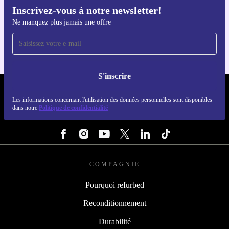
Inscrivez-vous à notre newsletter!
Téléchargez l'application refurbed
Ne manquez plus jamais une offre
Pour iOS et Android
S'inscrire
REFURBED LUXEMBOURG - RETHINK NEW.
Les informations concernant l'utilisation des données personnelles sont disponibles
dans notre
Politique de confidentialité
SUIVEZ-NOUS
COMPAGNIE
Pourquoi refurbed
Reconditionnement
Durabilité