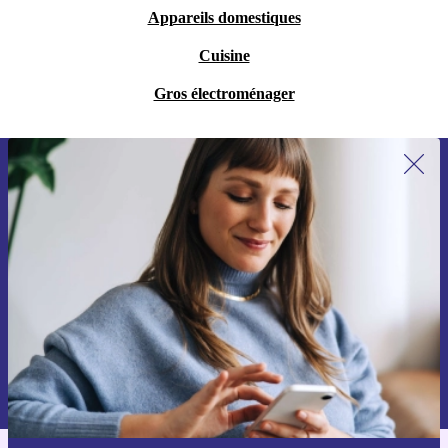
Appareils domestiques
Cuisine
Gros électroménager
Recevoir offres et infos de refurbed
par mail
Ne manquez plus aucune offre.
S'inscrire
Retrouvez les informations sur l'utilisation des données personnelles
dans notre
politique de confidentialité
.