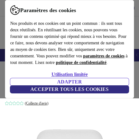
Télécharger l'application
Télécharger
Paramètres des cookies
Utilisez refurbed rapidement et facilement
Nos produits et nos cookies ont un point commun : ils sont tous
deux réutilisés. En réutilisant les cookies, nous pouvons vous
fournir un contenu optimisé qui répond mieux à vos besoins. Pour
ce faire, nous devons analyser votre comportement de navigation
au moyen de cookies tiers. Bien sûr, uniquement avec votre
Smartphones
Laptops
Tablettes
Montres connectées
Accessoires
C
consentement. Vous pouvez modifier vos
paramètres de cookies
à
tout moment. Lisez notre
politique de confidentialité
.
Accueil
Produits
Accessoires
Accessoires Ordinateur
Utilisation limitée
ADAPTER
Alcatel 4GEE Wi-Fi Mini
ACCEPTER TOUS LES COOKIES
Blanc
(Collecte d'avis)