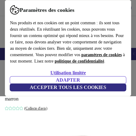
Télécharger l'application
Télécharger
Paramètres des cookies
Utilisez refurbed rapidement et facilement
Nos produits et nos cookies ont un point commun : ils sont tous
deux réutilisés. En réutilisant les cookies, nous pouvons vous
fournir un contenu optimisé qui répond mieux à vos besoins. Pour
ce faire, nous devons analyser votre comportement de navigation
au moyen de cookies tiers. Bien sûr, uniquement avec votre
Smartphones
Laptops
Tablettes
Montres connectées
Accessoires
C
consentement. Vous pouvez modifier vos
paramètres de cookies
à
tout moment. Lisez notre
politique de confidentialité
.
Accueil
Produits
Ménage
Meubles
Utilisation limitée
ADAPTER
Alfred module d'angle gauche 1 place
ACCEPTER TOUS LES COOKIES
Danny Cream
marron
(Collecte d'avis)