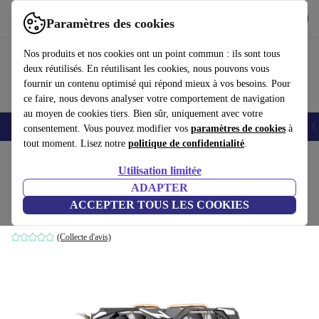
Télécharger l'application
Télécharger
Paramètres des cookies
Utilisez refurbed rapidement et facilement
Nos produits et nos cookies ont un point commun : ils sont tous
deux réutilisés. En réutilisant les cookies, nous pouvons vous
fournir un contenu optimisé qui répond mieux à vos besoins. Pour
ce faire, nous devons analyser votre comportement de navigation
au moyen de cookies tiers. Bien sûr, uniquement avec votre
Smartphones
Laptops
Tablettes
Montres connectées
Accessoires
C
consentement. Vous pouvez modifier vos
paramètres de cookies
à
tout moment. Lisez notre
politique de confidentialité
.
Accueil
Produits
Accessoires
Accessoires Ordinateur
Composants informatique
Utilisation limitée
ADAPTER
AMD Radeon RX 580
ACCEPTER TOUS LES COOKIES
8 GB GDDR5
(Collecte d'avis)