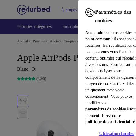
À propos
Aide
Paramètres des
cookies
Toutes catégories
Smartphones
Laptops
Tablettes
Nos produits et nos cookies o
point commun : ils sont tous
Accueil
Produits
Audio
Casques audio
réutilisés. En réutilisant les c
nous pouvons vous fournir u
Apple AirPods Pro 1
contenu optimisé qui répond
à vos besoins. Pour ce faire, 
Blanc | Qi
devons analyser votre
comportement de navigation 
(4,8/5)
moyen de cookies tiers. Bien 
uniquement avec votre
consentement. Vous pouvez
modifier vos
paramètres de cookies
à tou
moment. Lisez notre
politique de confidentialité
.
Utilisation limitée