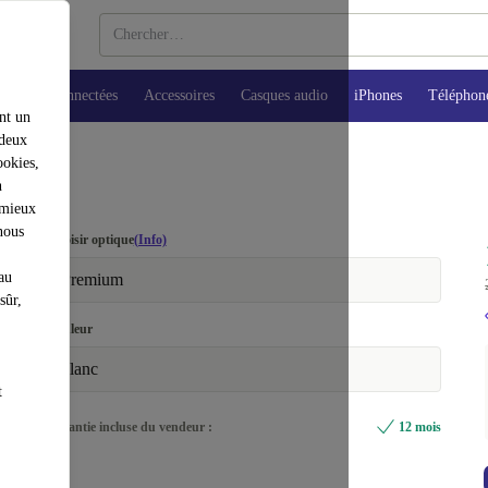
Montres connectées
Accessoires
Casques audio
iPhones
Téléphon
nt un
 deux
ookies,
n
 mieux
nous
Choisir optique
(Info)
au
Premium
sûr,
Couleur
blanc
t
Garantie incluse du vendeur :
12 mois