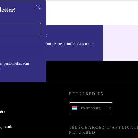
letter!
S'inscrire
nformations sur l'utilisation des données personnelles dans notre
nfidentialité
.
es personnelles sont
é
REFURBED EN
Luxembourg
its
garantie
TÉLÉCHARGEZ L'APPLICAT
REFURBED