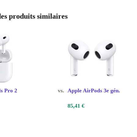
t
s produits similaires
acun s’ajuste
sert aussi de
nt protégés par
rront de
 entièrement
4 heures 30,
s Pro 2
vs.
Apple AirPods 3e gén.
.
85,41 €