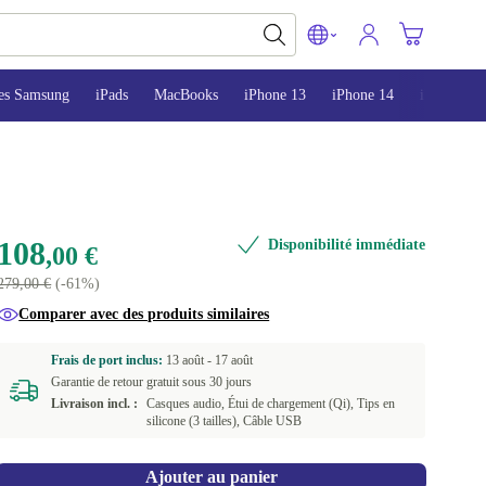
es Samsung
iPads
MacBooks
iPhone 13
iPhone 14
iPhone 15
108
Disponibilité immédiate
,00 €
279,00 €
(-61%)
Comparer avec des produits similaires
Frais de port inclus:
13 août -
17 août
Garantie de retour gratuit sous 30 jours
Livraison incl. :
Casques audio, Étui de chargement (Qi), Tips en
silicone (3 tailles), Câble USB
Ajouter au panier