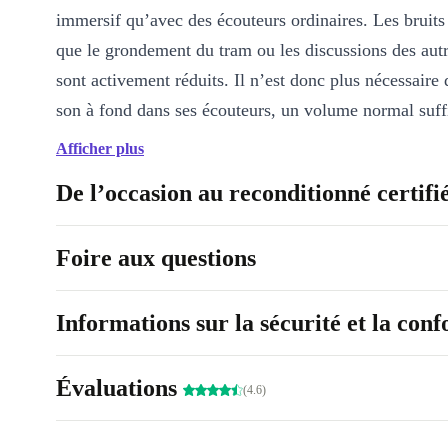
immersif qu’avec des écouteurs ordinaires. Les bruits 
que le grondement du tram ou les discussions des aut
sont activement réduits. Il n’est donc plus nécessaire 
son à fond dans ses écouteurs, un volume normal suff
pouvoir écouter sans gêne.
Afficher plus
Si vous souhaitez toutefois écouter ce qui se passe au
De l’occasion au reconditionné certifi
vous pouvez tout simplement utiliser le mode Transpa
suffit pour cela d’appuyer sur le bout des AirPods afi
Foire aux questions
avoir à les retirer.
Informations sur la sécurité et la con
Pour régler le volume, changer de chanson, passer un
même obtenir un itinéraire, il suffit de double-taper p
Évaluations
Siri.
(4.6)
Ajustables individuellement