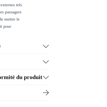
externes tels
res passagers
de mettre le
it pour
tour de vous,
é
rence, il vous
n de ne pas
formité du produit
 appel ou
our activer