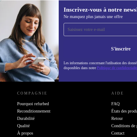
Inscrivez-vous à notre news
108,00 €
279,00 €
(-61%)
Ne manquez plus jamais une offre
Recevoir offres et infos de
refurbed par mail
Ne manquez plus aucune offre.
Retrouvez les i
politique de co
S'inscrire
Les informations concernant l'utilisation des donné
disponibles dans notre
Politique de confidentialit
REFURBED LUXEMBOURG - RETHINK NEW.
COMPAGNIE
AIDE
Pourquoi refurbed
FAQ
Reconditionnement
États des produ
Durabilité
Retour
Qualité
Conditions de 
À propos
Contact