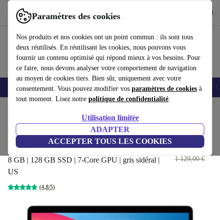
Télécharger l'application
Télécharger
Paramètres des cookies
Utilisez refurbed rapidement et facilement
Nos produits et nos cookies ont un point commun : ils sont tous
deux réutilisés. En réutilisant les cookies, nous pouvons vous
fournir un contenu optimisé qui répond mieux à vos besoins. Pour
ce faire, nous devons analyser votre comportement de navigation
au moyen de cookies tiers. Bien sûr, uniquement avec votre
Smartphones
Laptops
Tablettes
Montres connectées
Accessoires
C
consentement. Vous pouvez modifier vos
paramètres de cookies
à
tout moment. Lisez notre
politique de confidentialité
.
Accueil
Produits
Ordinateurs portables
MacBooks
Utilisation limitée
ADAPTER
Apple MacBook Air 2020 | 13.3"
ACCEPTER TOUS LES COOKIES
| M1
439
,00 €
1 129,00 €
8 GB | 128 GB SSD | 7-Core GPU | gris sidéral |
US
(4,8/5)