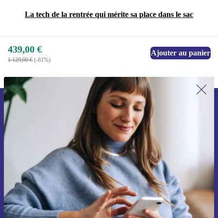
La tech de la rentrée qui mérite sa place dans le sac
439,00 €
Ajouter au panier
1 129,00 €
(-61%)
Recevoir offres et infos de refurbed
par mail
Ne manquez plus aucune offre.
S'inscrire
Retrouvez les informations sur l'utilisation des données personnelles
dans notre
politique de confidentialité
.