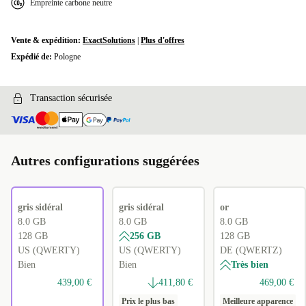
Empreinte carbone neutre
Disponible dans d'autres variantes
UK (QWERTY)
+29,34 €
Vente & expédition:
ExactSolutions
|
Plus d'offres
Expédié de:
Pologne
CZ (QWERTZ)
+106,36 €
BG (Phonetic)
Transaction sécurisée
+109,51 €
PL (QWERTY)
+109,51 €
Autres configurations suggérées
HR (QWERTZ)
+109,51 €
GR (QWERTY)
+109,51 €
gris sidéral
gris sidéral
or
AR (QWERTY)
+118,65 €
8.0 GB
8.0 GB
8.0 GB
128 GB
256 GB
128 GB
US (QWERTY)
US (QWERTY)
DE (QWERTZ)
SK (QWERTZ)
+119,81 €
Bien
Bien
Très bien
CH (QWERTZ)
+224,69 €
439,00 €
411,80 €
469,00 €
Prix le plus bas
Meilleure apparence