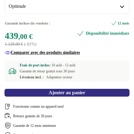
2000 GB
+618,18 €
Optimale
PT (QWERTY)
+20,00 €
BE (AZERTY)
Optimale
+20,00 €
Garantie incluse du vendeur :
12 mois
439
Disponibilité immédiate
DE (QWERTZ)
Neuve
+20,00 €
+67,70 €
,00 €
1 129,00 €
(-61%)
DK (QWERTY)
+20,00 €
Comparer avec des produits similaires
ES (QWERTY)
+20,00 €
Frais de port inclus:
10 août -
12 août
Garantie de retour gratuit sous 30 jours
FI (QWERTY)
+20,00 €
Livraison incl. :
Adaptateur secteur
FR (AZERTY)
+20,00 €
Ajouter au panier
NL (QWERTY)
+20,00 €
Fonctionne comme un appareil neuf
IT (QWERTY)
+20,00 €
Retours gratuits de 30 jours
Garantie de 12 mois minimum
SE (QWERTY)
+60,00 €