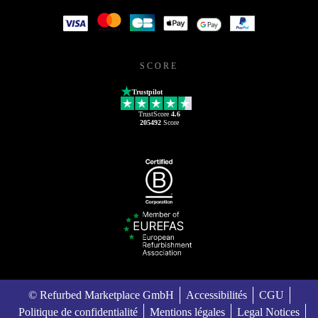
SCORE
Trustpilot
TrustScore
4.6
205492
Score
© Refurbed Marketplace GmbH
Accessibilités
CGU
Politique de confidentialité
Mentions légales
Legal Notices