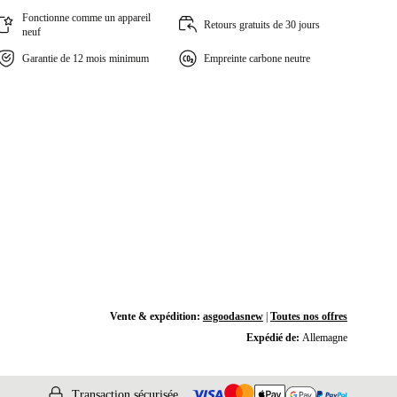
Fonctionne comme un appareil
Retours gratuits de 30 jours
neuf
Garantie de 12 mois minimum
Empreinte carbone neutre
Vente & expédition:
asgoodasnew
|
Toutes nos offres
Expédié de:
Allemagne
Transaction sécurisée