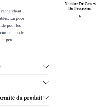
Nombre De Cœurs
Du Processeur
 recherchent
6
ables. La puce
ide pour les
ocuments ou le
 et peu
é
erne, de
ne 16 cœurs
quotidien
formité du produit