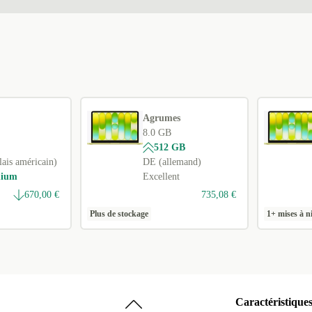
+234,61 €
d'empreinte
Agrumes
8.0 GB
512 GB
ais américain)
DE (allemand)
mium
Excellent
670,00 €
735,08 €
Plus de stockage
1+ mises à n
Caractéristique