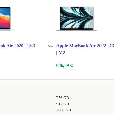
de vie d’une
nettoyé et
frir des
k Air 2020 | 13.3"
vs.
Apple MacBook Air 2022 | 13
.
| M2
646,89 €
rces
256 GB
512 GB
2000 GB