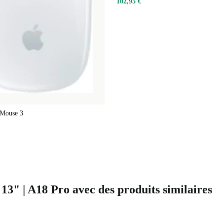
102,95 €
spatial offrent
nt de
e Wi‑Fi 6E et
s.
 Mouse 3
ièrement pour
" | A18 Pro avec des produits similaires