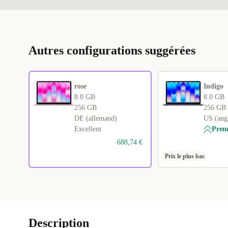
Autres configurations suggérées
rose
Indigo
8.0 GB
8.0 GB
256 GB
256 GB
DE (allemand)
US (angl
Excellent
Pre
688,74 €
Prix le plus bas
Description