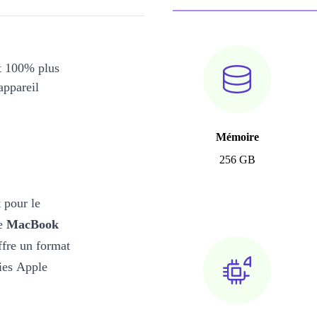
et 100% plus
appareil
Mémoire
256 GB
 pour le
Le
MacBook
fre un format
ies Apple