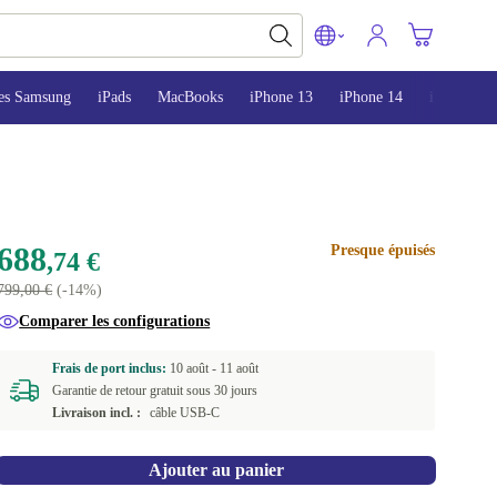
es Samsung
iPads
MacBooks
iPhone 13
iPhone 14
iPhone 15
688
Presque épuisés
,74 €
799,00 €
(-14%)
Comparer les configurations
Frais de port inclus:
10 août -
11 août
Garantie de retour gratuit sous 30 jours
Livraison incl. :
câble USB-C
Ajouter au panier