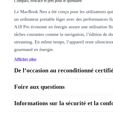
Compact, efficace et prêt pour le quotidien
Le MacBook Neo a été conçu pour les utilisateurs qui
un ordinateur portable léger avec des performances fi
A18 Pro économe en énergie assure une utilisation flu
tâches courantes comme la navigation, l’édition de d
streaming. En même temps, l’appareil reste silencieux
gourmand en énergie.
Afficher plus
Points forts en un coup d’œil
Puce A18 Pro pour des performances efficaces
De l’occasion au reconditionné certifi
La puce A18 Pro dispose d’une architecture CPU mod
bonnes performances graphiques et d’un Neural Engi
Foire aux questions
pour des fonctions intelligentes. Les applications du 
s’exécutent ainsi rapidement et efficacement.
Informations sur la sécurité et la con
Écran 13 pouces haute résolution