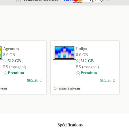
Agrumes
Indigo
8.0 GB
8.0 GB
512 GB
512 GB
ES (espagnol)
ES (espagnol)
Premium
Premium
965,26 €
965,26 €
iveau
1+ mises à niveau
s
Spécifications