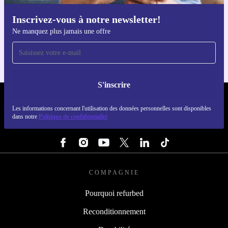
Inscrivez-vous à notre newsletter!
Téléchargez l'application refurbed
Ne manquez plus jamais une offre
Pour iOS et Android
S'inscrire
REFURBED LUXEMBOURG - RETHINK NEW.
Les informations concernant l'utilisation des données personnelles sont disponibles
dans notre
Politique de confidentialité
SUIVEZ-NOUS
COMPAGNIE
Pourquoi refurbed
Reconditionnement