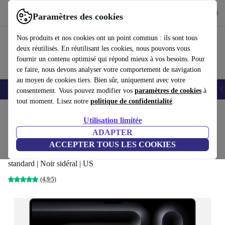
Télécharger l'application
Télécharger
Paramètres des cookies
Utilisez refurbed rapidement et facilement
Nos produits et nos cookies ont un point commun : ils sont tous
deux réutilisés. En réutilisant les cookies, nous pouvons vous
fournir un contenu optimisé qui répond mieux à vos besoins. Pour
ce faire, nous devons analyser votre comportement de navigation
au moyen de cookies tiers. Bien sûr, uniquement avec votre
Smartphones
Laptops
Tablettes
Montres connectées
Accessoires
C
consentement. Vous pouvez modifier vos
paramètres de cookies
à
tout moment. Lisez notre
politique de confidentialité
.
Accueil
Produits
Ordinateurs portables
MacBooks
Utilisation limitée
ADAPTER
Apple MacBook Pro 2024 M4 | 16-pouces
ACCEPTER TOUS LES COOKIES
M4 Pro 14-Core | 20-Core GPU | 24 GB | 512 GB SSD | Verre
standard | Noir sidéral | US
(4,9/5)