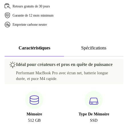
Retours gratuits de 30 jours
ES (espagnol)
Garantie de 12 mois minimum
Empreinte carbone neutre
FI (finlandais)
FR (français)
Caractéristiques
Spécifications
IT (italien)
NL (néerlandais)
Idéal pour créateurs et pros en quête de puissance
Performant MacBook Pro avec écran net, batterie longue
PT (portugais)
durée, et puce M4 rapide.
DK (danois)
CZ (tchèque)
Mémoire
Type De Mémoire
SE (suédois)
512 GB
SSD