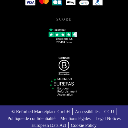
SCORE
Trustpilot
TrustScore
4.6
205410
Score
© Refurbed Marketplace GmbH
Accessibilités
CGU
Politique de confidentialité
Mentions légales
Legal Notices
European Data Act
Cookie Policy