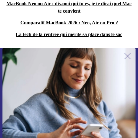
MacBook Neo ou Air : dis-moi qui tu es, je te dirai quel Mac
te convient
Comparatif MacBook 2026 : Neo, Air ou Pro ?
La tech de la rentrée qui mérite sa place dans le sac
Recevoir offres et infos de refurbed
par mail
Ne manquez plus aucune offre.
S'inscrire
Retrouvez les informations sur l'utilisation des données personnelles
dans notre
politique de confidentialité
.