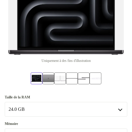
Uniquement à des fins d'illustration
Taille de la RAM
24.0 GB
24.0 GB
Mémoire