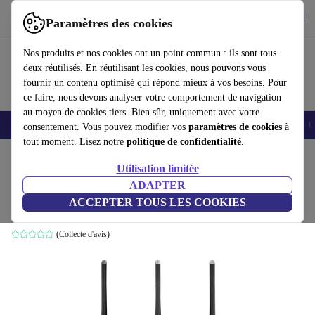
Télécharger l'application
Télécharger
Paramètres des cookies
Utilisez refurbed rapidement et facilement
Nos produits et nos cookies ont un point commun : ils sont tous
deux réutilisés. En réutilisant les cookies, nous pouvons vous
fournir un contenu optimisé qui répond mieux à vos besoins. Pour
ce faire, nous devons analyser votre comportement de navigation
au moyen de cookies tiers. Bien sûr, uniquement avec votre
Smartphones
Laptops
Tablettes
Montres connectées
Accessoires
C
consentement. Vous pouvez modifier vos
paramètres de cookies
à
tout moment. Lisez notre
politique de confidentialité
.
Accueil
Produits
Accessoires
Accessoires Ordinateur
Utilisation limitée
ADAPTER
ASUS RT-AC1900U
ACCEPTER TOUS LES COOKIES
Noir
(Collecte d'avis)