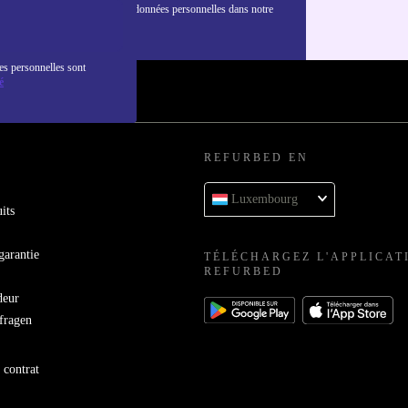
nformations sur l'utilisation des données personnelles dans notre
nfidentialité
.
es personnelles sont
é
REFURBED EN
Luxembourg
its
garantie
TÉLÉCHARGEZ L'APPLICAT
REFURBED
deur
bfragen
 contrat