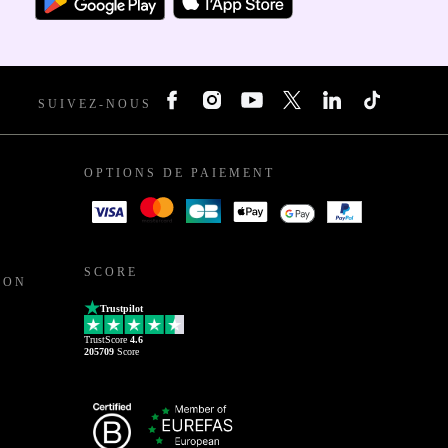
SUIVEZ-NOUS
OPTIONS DE PAIEMENT
SCORE
ION
Trustpilot
TrustScore
4.6
205709
Score