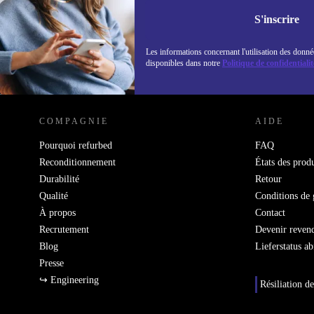
Retrouvez les i
politique de co
S'inscrire
Les informations concernant l'utilisation des donné
disponibles dans notre
Politique de confidentialit
REFURBED LUXEMBOURG - RETHINK NEW.
COMPAGNIE
AIDE
Pourquoi refurbed
FAQ
Reconditionnement
États des produ
Durabilité
Retour
Qualité
Conditions de 
À propos
Contact
Recrutement
Devenir reven
Blog
Lieferstatus a
Presse
↪ Engineering
Résiliation de