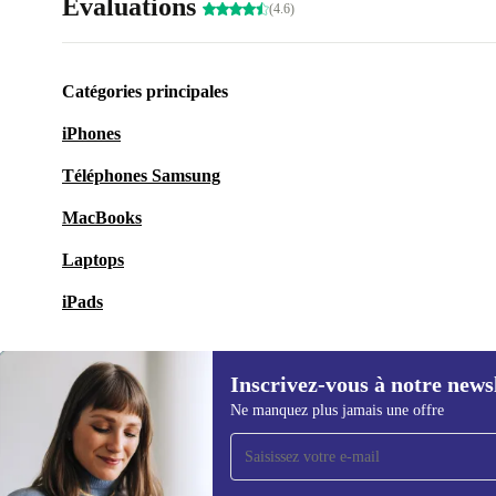
Évaluations
(4.6)
Catégories principales
iPhones
Téléphones Samsung
MacBooks
Laptops
iPads
Inscrivez-vous à notre news
Ne manquez plus jamais une offre
Recevoir offres et infos de
refurbed par mail
Ne manquez plus aucune offre.