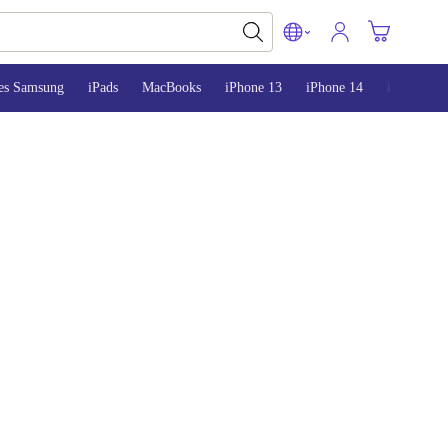
es Samsung
iPads
MacBooks
iPhone 13
iPhone 14
iPhone 15