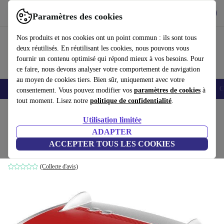
Télécharger l'application
Télécharger
Paramètres des cookies
Utilisez refurbed rapidement et facilement
Nos produits et nos cookies ont un point commun : ils sont tous
deux réutilisés. En réutilisant les cookies, nous pouvons vous
fournir un contenu optimisé qui répond mieux à vos besoins. Pour
ce faire, nous devons analyser votre comportement de navigation
au moyen de cookies tiers. Bien sûr, uniquement avec votre
Smartphones
Laptops
Tablettes
Montres connectées
Accessoires
C
consentement. Vous pouvez modifier vos
paramètres de cookies
à
tout moment. Lisez notre
politique de confidentialité
.
Accueil
Produits
Accessoires
Accessoires Ordinateur
Utilisation limitée
ADAPTER
AVM FRITZ!Box 4040
ACCEPTER TOUS LES COOKIES
Rouge/Argent
(Collecte d'avis)