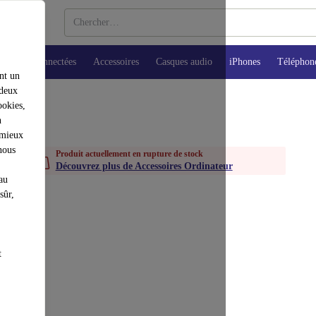
Montres connectées
Accessoires
Casques audio
iPhones
Téléphon
nt un
 deux
ookies,
n
 mieux
nous
Produit actuellement en rupture de stock
Découvrez plus de Accessoires Ordinateur
au
sûr,
t