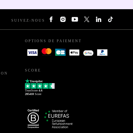
SUIVEZ-NOUS
OPTIONS DE PAIEMENT
SCORE
ION
Trustpilot
TrustScore
4.6
205410
Score