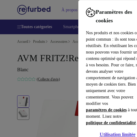
À propos
Aide
Paramètres des
cookies
Toutes catégories
Smartphones
Laptops
Tablettes
Nos produits et nos cookies o
point commun : ils sont tous
Accueil
Produits
Accessoires
Accessoires Ordinateur
réutilisés. En réutilisant les c
nous pouvons vous fournir u
AVM FRITZ!Repeater 1200
contenu optimisé qui répond
à vos besoins. Pour ce faire, 
Blanc
devons analyser votre
comportement de navigation 
(Collecte d'avis)
moyen de cookies tiers. Bien 
uniquement avec votre
consentement. Vous pouvez
modifier vos
paramètres de cookies
à tou
moment. Lisez notre
politique de confidentialité
.
Utilisation limitée