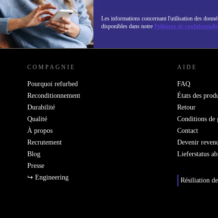
Les informations concernant l'utilisation des donné
disponibles dans notre
Politique de confidentialit
REFURBED LUXEMBOURG - RETHINK NEW.
COMPAGNIE
AIDE
Pourquoi refurbed
FAQ
Reconditionnement
États des produ
Durabilité
Retour
Qualité
Conditions de 
À propos
Contact
Recrutement
Devenir reven
Blog
Lieferstatus a
Presse
↪ Engineering
Résiliation de