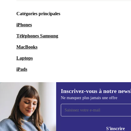
Catégories principales
iPhones
Téléphones Samsung
MacBooks
Laptops
iPads
Inscrivez-vous à notre news
Ne manquez plus jamais une offre
Recevoir offres et infos de
refurbed par mail
Ne manquez plus aucune offre.
Retrouvez les i
S'inscrire
politique de co