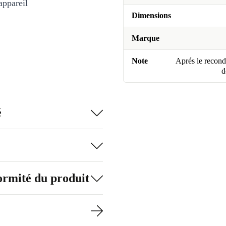
appareil
Dimensions
Marque
Note
Aprés le recondi
d
é
formité du produit