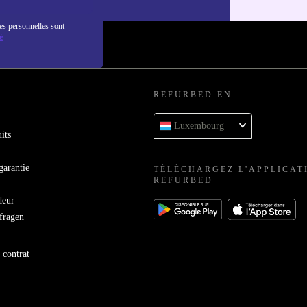
es personnelles sont
é
REFURBED EN
Luxembourg
its
garantie
TÉLÉCHARGEZ L'APPLICAT
REFURBED
deur
bfragen
 contrat