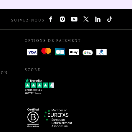
SUIVEZ-NOUS
OPTIONS DE PAIEMENT
SCORE
ION
Trustpilot
TrustScore
4.6
205772
Score