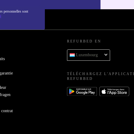
es personnelles sont
é
REFURBED EN
Luxembourg
its
garantie
TÉLÉCHARGEZ L'APPLICAT
REFURBED
deur
bfragen
 contrat