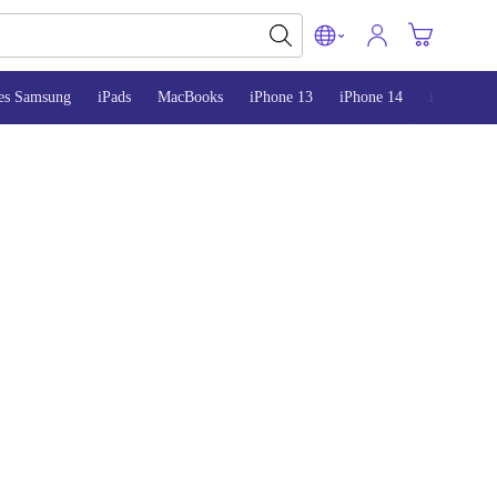
es Samsung
iPads
MacBooks
iPhone 13
iPhone 14
iPhone 15