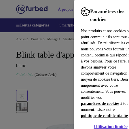
À propos
Aide
Paramètres des
cookies
Toutes catégories
Smartphones
Laptops
Tablettes
Nos produits et nos cookies o
point commun : ils sont tous
Accueil
Produits
Ménage
Meubles
réutilisés. En réutilisant les c
nous pouvons vous fournir u
Blink table d'appoint Ø60cm
contenu optimisé qui répond
à vos besoins. Pour ce faire, 
blanc
devons analyser votre
comportement de navigation 
(Collecte d'avis)
moyen de cookies tiers. Bien 
uniquement avec votre
consentement. Vous pouvez
modifier vos
paramètres de cookies
à tou
moment. Lisez notre
politique de confidentialité
.
Utilisation limitée