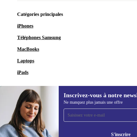
Catégories principales
iPhones
Téléphones Samsung
MacBooks
Laptops
iPads
Inscrivez-vous à notre news
Ne manquez plus jamais une offre
Recevoir offres et infos de
refurbed par mail
Ne manquez plus aucune offre.
Retrouvez les i
S'inscrire
politique de co