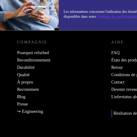
Les informations concernant l'utilisation des donné
disponibles dans notre
Politique de confidentialit
REFURBED LUXEMBOURG - RETHINK NEW.
COMPAGNIE
AIDE
Pourquoi refurbed
FAQ
Reconditionnement
États des produ
Durabilité
Retour
Qualité
Conditions de 
À propos
Contact
Recrutement
Devenir reven
Blog
Lieferstatus a
Presse
↪ Engineering
Résiliation de