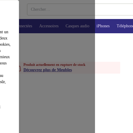
Montres connectées
Accessoires
Casques audio
iPhones
Téléphon
nt un
 deux
ookies,
n
 mieux
nous
Produit actuellement en rupture de stock
Découvrez plus de Meubles
au
sûr,
t