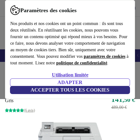
Télécharger l'application
Télécharger
Paramètres des cookies
Utilisez refurbed rapidement et facilement
Nos produits et nos cookies ont un point commun : ils sont tous
deux réutilisés. En réutilisant les cookies, nous pouvons vous
fournir un contenu optimisé qui répond mieux à vos besoins. Pour
ce faire, nous devons analyser votre comportement de navigation
au moyen de cookies tiers. Bien sûr, uniquement avec votre
Smartphones
Laptops
Tablettes
Montres connectées
Accessoires
C
consentement. Vous pouvez modifier vos
paramètres de cookies
à
tout moment. Lisez notre
politique de confidentialité
.
Accueil
Produits
Imprimantes & Scanners
Utilisation limitée
Meilleure offre
ADAPTER
Brother HL-L6300DW
ACCEPTER TOUS LES COOKIES
141
,50 €
Gris
489,00 €
(6 avis)