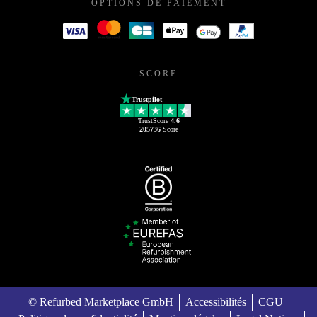
OPTIONS DE PAIEMENT
SCORE
Trustpilot
TrustScore
4.6
205736
Score
© Refurbed Marketplace GmbH
Accessibilités
CGU