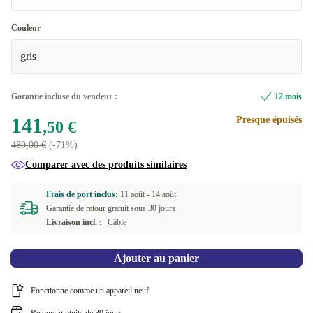
Bien
Couleur
gris
Très bien
+44,93 €
Excellent
+83,45 €
Garantie incluse du vendeur :
12 mois
141
Presque épuisés
,50 €
489,00 €
(-71%)
Comparer avec des produits similaires
Frais de port inclus:
11 août -
14 août
Garantie de retour gratuit sous 30 jours
Livraison incl. :
Câble
Ajouter au panier
Fonctionne comme un appareil neuf