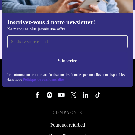
Inscrivez-vous à notre newsletter!
Téléchargez l'application refurbed
Ne manquez plus jamais une offre
Pour iOS et Android
S'inscrire
REFURBED LUXEMBOURG - RETHINK NEW.
Les informations concernant l'utilisation des données personnelles sont disponibles
dans notre
Politique de confidentialité
SUIVEZ-NOUS
COMPAGNIE
Pourquoi refurbed