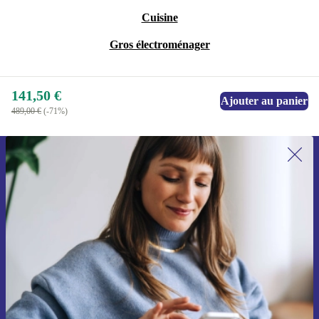
Cuisine
Gros électroménager
141,50 €
Ajouter au panier
489,00 €
(-71%)
Recevoir offres et infos de refurbed
par mail
Ne manquez plus aucune offre.
S'inscrire
Retrouvez les informations sur l'utilisation des données personnelles
dans notre
politique de confidentialité
.