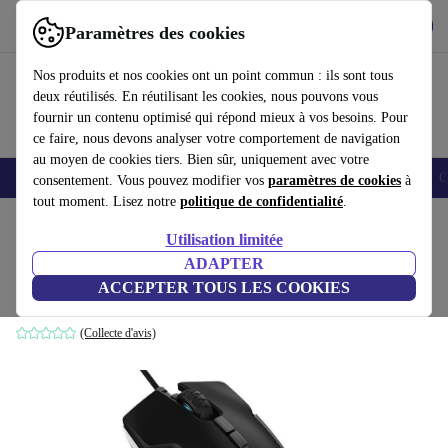
Télécharger l'application
Télécharger
Paramètres des cookies
Utilisez refurbed rapidement et facilement
Nos produits et nos cookies ont un point commun : ils sont tous
deux réutilisés. En réutilisant les cookies, nous pouvons vous
fournir un contenu optimisé qui répond mieux à vos besoins. Pour
ce faire, nous devons analyser votre comportement de navigation
au moyen de cookies tiers. Bien sûr, uniquement avec votre
Smartphones
Laptops
Tablettes
Montres connectées
Accessoires
C
consentement. Vous pouvez modifier vos
paramètres de cookies
à
tout moment. Lisez notre
politique de confidentialité
.
Accueil
Produits
Accessoires
Accessoires Ordinateur
Souris
Utilisation limitée
ADAPTER
Corsair Glaive RGB Pro Aluminium
ACCEPTER TOUS LES COOKIES
Noir
(Collecte d'avis)