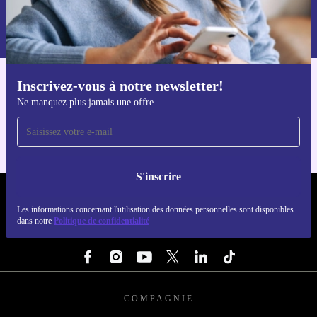
Retrouvez les informations sur l'utilisation des données personnelles
dans notre
politique de confidentialité
.
Inscrivez-vous à notre newsletter!
Téléchargez l'application refurbed
Ne manquez plus jamais une offre
Pour iOS et Android
S'inscrire
REFURBED LUXEMBOURG - RETHINK NEW.
Les informations concernant l'utilisation des données personnelles sont disponibles
dans notre
Politique de confidentialité
SUIVEZ-NOUS
COMPAGNIE