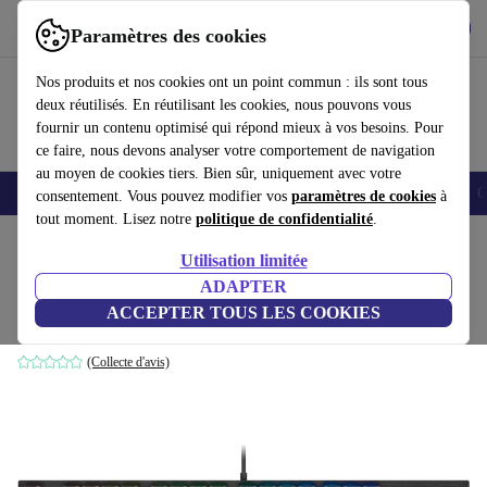
Télécharger l'application
Télécharger
Paramètres des cookies
Utilisez refurbed rapidement et facilement
Nos produits et nos cookies ont un point commun : ils sont tous
deux réutilisés. En réutilisant les cookies, nous pouvons vous
fournir un contenu optimisé qui répond mieux à vos besoins. Pour
ce faire, nous devons analyser votre comportement de navigation
au moyen de cookies tiers. Bien sûr, uniquement avec votre
Smartphones
Laptops
Tablettes
Montres connectées
Accessoires
C
consentement. Vous pouvez modifier vos
paramètres de cookies
à
tout moment. Lisez notre
politique de confidentialité
.
Accueil
Produits
Accessoires
Accessoires Ordinateur
Claviers
Utilisation limitée
ADAPTER
Corsair K60 RGB PRO
ACCEPTER TOUS LES COOKIES
Cherry VIOLA | Noir | US
(Collecte d'avis)