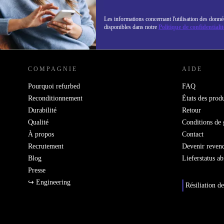
Les informations concernant l'utilisation des donné
disponibles dans notre
Politique de confidentialit
REFURBED LUXEMBOURG - RETHINK NEW.
COMPAGNIE
AIDE
Pourquoi refurbed
FAQ
Reconditionnement
États des produ
Durabilité
Retour
Qualité
Conditions de 
À propos
Contact
Recrutement
Devenir reven
Blog
Lieferstatus a
Presse
↪ Engineering
Résiliation de