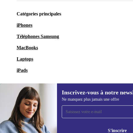
Catégories principales
iPhones
Téléphones Samsung
MacBooks
Laptops
iPads
Inscrivez-vous à notre news
Ne manquez plus jamais une offre
Recevoir offres et infos de
refurbed par mail
Ne manquez plus aucune offre.
Retrouvez les i
S'inscrire
politique de co