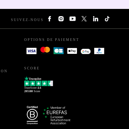
SUIVEZ-NOUS
OPTIONS DE PAIEMENT
SCORE
ION
Trustpilot
TrustScore
4.6
205580
Score