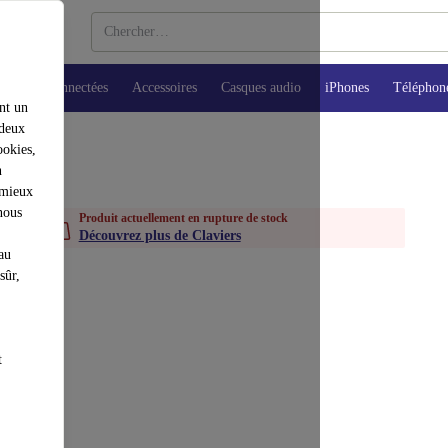
Montres connectées
Accessoires
Casques audio
iPhones
Téléphon
nt un
 deux
ookies,
n
 mieux
nous
Produit actuellement en rupture de stock
Découvrez plus de Claviers
au
sûr,
t