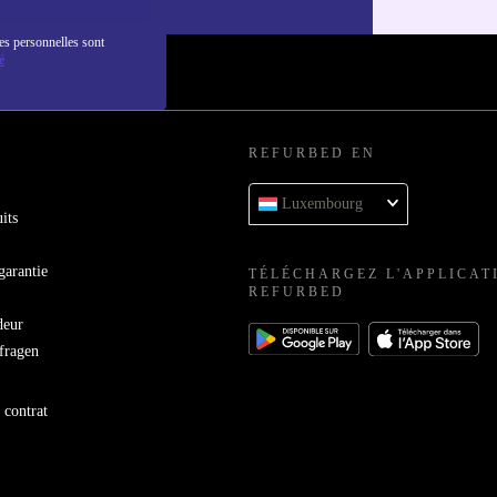
es personnelles sont
é
REFURBED EN
Luxembourg
its
garantie
TÉLÉCHARGEZ L'APPLICAT
REFURBED
deur
bfragen
 contrat