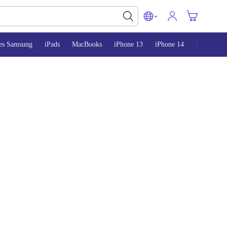
es Samsung
iPads
MacBooks
iPhone 13
iPhone 14
iPhone 15