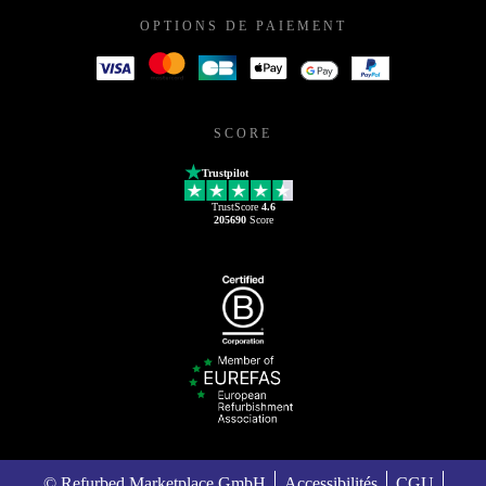
OPTIONS DE PAIEMENT
SCORE
Trustpilot
TrustScore
4.6
205690
Score
© Refurbed Marketplace GmbH
Accessibilités
CGU