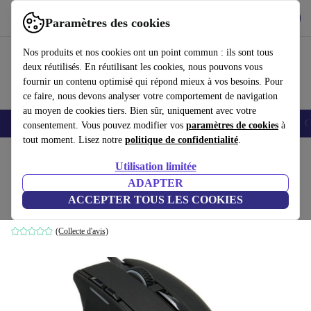
Télécharger l'application
Télécharger
Paramètres des cookies
Utilisez refurbed rapidement et facilement
Nos produits et nos cookies ont un point commun : ils sont tous
deux réutilisés. En réutilisant les cookies, nous pouvons vous
fournir un contenu optimisé qui répond mieux à vos besoins. Pour
ce faire, nous devons analyser votre comportement de navigation
au moyen de cookies tiers. Bien sûr, uniquement avec votre
Smartphones
Laptops
Tablettes
Montres connectées
Accessoires
C
consentement. Vous pouvez modifier vos
paramètres de cookies
à
tout moment. Lisez notre
politique de confidentialité
.
Accueil
Produits
Accessoires
Accessoires Ordinateur
Souris
Utilisation limitée
ADAPTER
Corsair Sabre
ACCEPTER TOUS LES COOKIES
Noir
(Collecte d'avis)