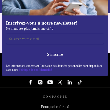
dans notre
politique de confidentialité
.
Inscrivez-vous à notre newsletter!
Téléchargez l'application refurbed
Ne manquez plus jamais une offre
Pour iOS et Android
S'inscrire
REFURBED LUXEMBOURG - RETHINK NEW.
Les informations concernant l'utilisation des données personnelles sont disponibles
dans notre
Politique de confidentialité
SUIVEZ-NOUS
COMPAGNIE
Pourquoi refurbed